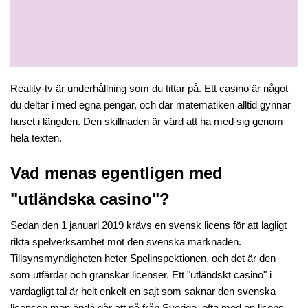
Reality-tv är underhållning som du tittar på. Ett casino är något 
du deltar i med egna pengar, och där matematiken alltid gynnar 
huset i längden. Den skillnaden är värd att ha med sig genom 
hela texten.
Vad menas egentligen med 
"utländska casino"?
Sedan den 1 januari 2019 krävs en svensk licens för att lagligt 
rikta spelverksamhet mot den svenska marknaden. 
Tillsynsmyndigheten heter Spelinspektionen, och det är den 
som utfärdar och granskar licenser. Ett "utländskt casino" i 
vardagligt tal är helt enkelt en sajt som saknar den svenska 
licensen men ändå går att nå från Sverige, ofta med en licens 