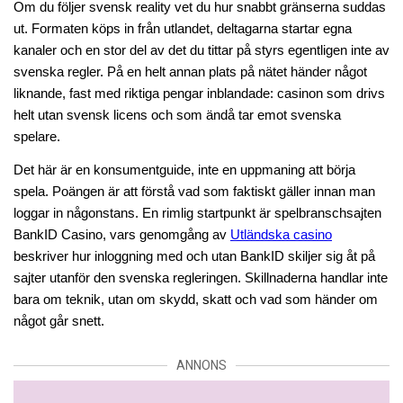
Om du följer svensk reality vet du hur snabbt gränserna suddas 
ut. Formaten köps in från utlandet, deltagarna startar egna 
kanaler och en stor del av det du tittar på styrs egentligen inte av 
svenska regler. På en helt annan plats på nätet händer något 
liknande, fast med riktiga pengar inblandade: casinon som drivs 
helt utan svensk licens och som ändå tar emot svenska 
spelare.
Det här är en konsumentguide, inte en uppmaning att börja 
spela. Poängen är att förstå vad som faktiskt gäller innan man 
loggar in någonstans. En rimlig startpunkt är spelbranschsajten 
BankID Casino, vars genomgång av 
Utländska casino
beskriver hur inloggning med och utan BankID skiljer sig åt på 
sajter utanför den svenska regleringen. Skillnaderna handlar inte 
bara om teknik, utan om skydd, skatt och vad som händer om 
något går snett.
ANNONS