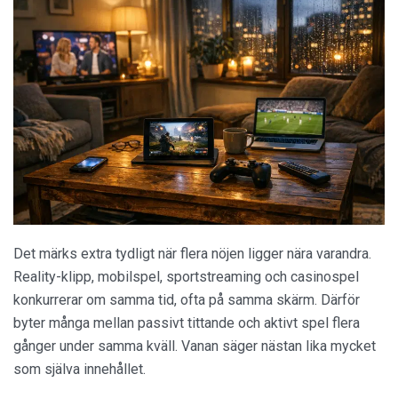
Det märks extra tydligt när flera nöjen ligger nära varandra.
Reality-klipp, mobilspel, sportstreaming och casinospel
konkurrerar om samma tid, ofta på samma skärm. Därför
byter många mellan passivt tittande och aktivt spel flera
gånger under samma kväll. Vanan säger nästan lika mycket
som själva innehållet.