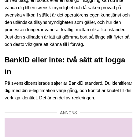
om ett uttag, en bonus eller en stängd inloggning kan du inte 
vända dig till en svensk myndighet och få saken prövad på 
svenska villkor. I stället är det operatörens egen kundtjänst och 
den utländska tillsynsmyndigheten som gäller, och hur den 
processen fungerar varierar kraftigt mellan olika licensländer. 
Just den skillnaden är lätt att glömma bort så länge allt flyter på, 
och desto viktigare att känna till i förväg.
BankID eller inte: två sätt att logga 
in
På svensklicensierade sajter är BankID standard. Du identifierar 
dig med din e-legitimation varje gång, och kontot är knutet till din 
verkliga identitet. Det är en del av regleringen.
ANNONS