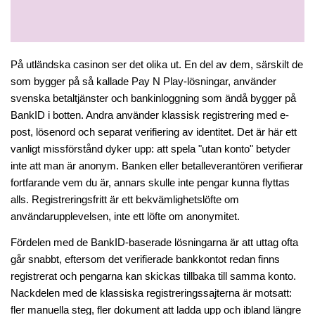
På utländska casinon ser det olika ut. En del av dem, särskilt de 
som bygger på så kallade Pay N Play-lösningar, använder 
svenska betaltjänster och bankinloggning som ändå bygger på 
BankID i botten. Andra använder klassisk registrering med e-
post, lösenord och separat verifiering av identitet. Det är här ett 
vanligt missförstånd dyker upp: att spela "utan konto" betyder 
inte att man är anonym. Banken eller betalleverantören verifierar 
fortfarande vem du är, annars skulle inte pengar kunna flyttas 
alls. Registreringsfritt är ett bekvämlighetslöfte om 
användarupplevelsen, inte ett löfte om anonymitet.
Fördelen med de BankID-baserade lösningarna är att uttag ofta 
går snabbt, eftersom det verifierade bankkontot redan finns 
registrerat och pengarna kan skickas tillbaka till samma konto. 
Nackdelen med de klassiska registreringssajterna är motsatt: 
fler manuella steg, fler dokument att ladda upp och ibland längre 