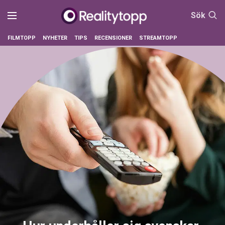
Sök
FILMTOPP
NYHETER
TIPS
RECENSIONER
STREAMTOPP