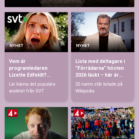
NYHET
NYHET
Vem är
Lista med deltagare i
programledaren
”Förrädarna” hösten
Lizette Edfeldt?
2026 läckt – här är
Utbildning,
namnen
Lär känna det populära
20 namn står listade på
programledande och
ansiktet från SVT
Wikipedia
livet idag