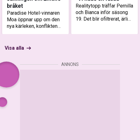
bråket
Realitytopp träffar Pernilla
och Bianca inför säsong
Paradise Hotel-vinnaren
19. Det blir ofiltrerat, ärligt
Moa öppnar upp om den
och precis så kaotiskt
nya kärleken, konflikten
som vi förväntat oss.
med Emelie som aldrig
visades helt och varför
klippningen blev orättvis.
Visa alla
ANNONS