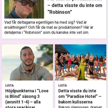
– detta visste du inte om
“Robinson”
Vad får deltagarna egentligen ha med sig? Vad är
ersättningen? Och får de mat av produktionen? Här är
detaljerna i “Robinson” som du kanske inte vet om.
LISTA
LISTA
Höjdpunkterna i ”Love
Detta visste du inte
is Blind” säsong 3
om “Paradise Hotel” –
(avsnitt 1-4) – alla
bakom kulisserna
stora snackisar
Bakom glamouren, dramat