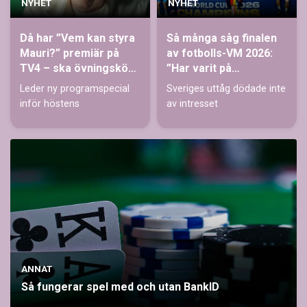
NYHET
NYHET
Då har ”Vem kan styra
Så många såg finalen
Mauri?” premiär på
av fotbolls-VM 2026:
TV4 – ska övningsköra
”Har varit på
med partiledare
rekordnivåer”
Leder ny programspecial
Sveriges uttåg dödade inte
inför höstens
av intresset
ANNAT
Så fungerar spel med och utan BankID