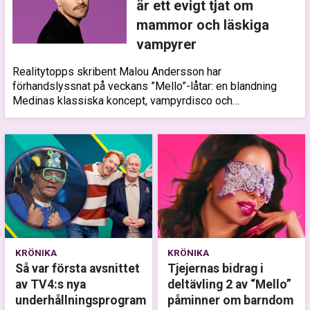
är ett evigt tjat om
mammor och läskiga
vampyrer
Realitytopps skribent Malou Andersson har
förhandslyssnat på veckans ”Mello”-låtar: en blandning
Medinas klassiska koncept, vampyrdisco och
musikalröster.
KRÖNIKA
KRÖNIKA
Så var första avsnittet
Tjejernas bidrag i
av TV4:s nya
deltävling 2 av “Mello”
underhållningsprogram
påminner om barndom