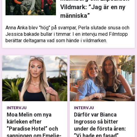
Vildmark: ”Jag är en ny
människa”
Anna Anka blev "hög" på svampar, Perla slutade snusa och
Jessica bakade bullar i timmar. I en intervju med Filmtopp
berättar deltagarna vad som hände i vildmarken.
INTERVJU
INTERVJU
Moa Melin om nya
Därför var Bianca
kärleken efter
Ingrosso så bitter
”Paradise Hotel” och
under de första åren:
sanningen om Emelie-
”Vi hade en fasad”