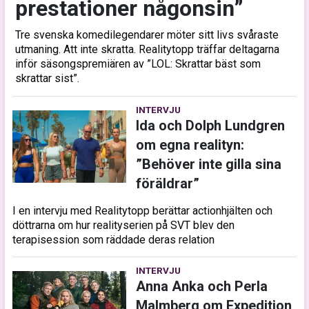
prestationer någonsin”
Tre svenska komedilegendarer möter sitt livs svåraste
utmaning. Att inte skratta. Realitytopp träffar deltagarna
inför säsongspremiären av ”LOL: Skrattar bäst som
skrattar sist”.
INTERVJU
Ida och Dolph Lundgren
om egna realityn:
”Behöver inte gilla sina
föräldrar”
I en intervju med Realitytopp berättar actionhjälten och
döttrarna om hur realityserien på SVT blev den
terapisession som räddade deras relation
INTERVJU
Anna Anka och Perla
Malmberg om Expedition