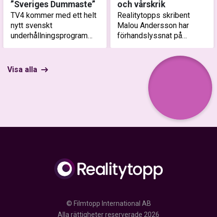
”Sveriges Dummaste”
och vårskrik
TV4 kommer med ett helt
Realitytopps skribent
nytt svenskt
Malou Andersson har
underhållningsprogram
förhandslyssnat på
med premiär idag –
veckans mellolåtar: en
torsdag den 14 augusti,
blandning av nostalgibeat,
och Realitytopp har sett
Disney och Veronica
Visa alla
säsongspremiären för att
Maggio. Men frågan är om
bena ut hur pass sevärt
det verkligen är 2010-tal
det nya…
el…
© Filmtopp International AB
Alla rättigheter reserverade 2026