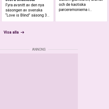
och de kaotiska
Fyra avsnitt av den nya
parceremonierna i
säsongen av svenska
“Paradise Hotel” finns en
“Love is Blind” säsong 3
rad regler och detaljer
har släppts och mycket
som tittarna aldrig får se.
har redan hänt. Realitytopp
Här är sakerna som pågår
leder dig genom
Visa alla
när kamerorna inte rull…
höjdpunkterna.
ANNONS