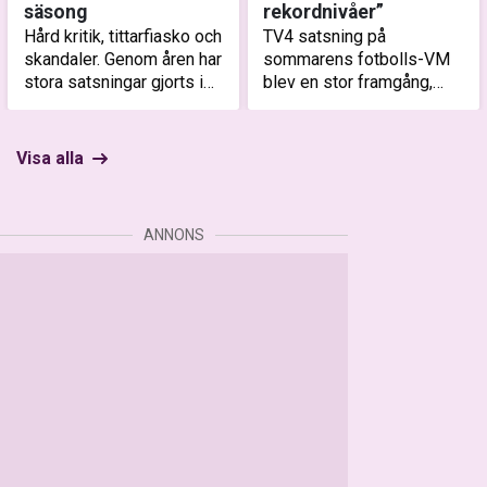
säsong
rekordnivåer”
Hård kritik, tittarfiasko och
TV4 satsning på
skandaler. Genom åren har
sommarens fotbolls-VM
stora satsningar gjorts i
blev en stor framgång,
tv-rutan, där vissa
med rekord på TV4 Play
försvann lika snabbt. Här
och höga tittarsiffror i den
är några av programmen
linjära tv-sändningen.
Visa alla
som bara fick en säsong.
ANNONS