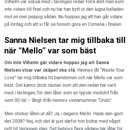
Vilhelm var också med i tävlingen redan förra året men kom
inte vidare till final och nu har han bytt ut den lugna balladen
mot en mer peppig sådan. Nu hoppas jag att han går vidare
på lördag och att vi får se honom göra en Cornelia i finalen.
Sanna Nielsen tar mig tillbaka till
när “Mello” var som bäst
Om inte Vilhelm går vidare hoppas jag att Sanna
Nielsen visar var skåpet ska stå.
Hennes låt “Waste Your
Love” tar mig tillbaka till barndomen och när Mello var som
bäst. Det känns dock nästan som att den redan har varit
med i tävlingen, för den låter som en typisk mellohit från
sent 00-tal – långt ifrån hennes vinnarnummer “Undo”.
Men sticker låten ut då? Ja, i dagens Mello. Hade den gjort
det 2008? Nej, och det är just därför hon bidrar med något
nytt till tävlingen idag. Det behövs flera sådana här låtar för