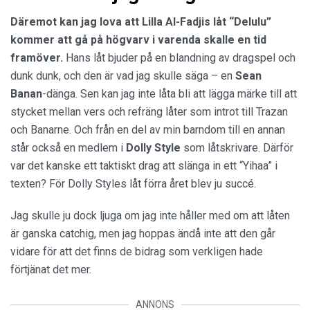
Däremot kan jag lova att Lilla Al-Fadjis låt “Delulu”
kommer att gå på högvarv i varenda skalle en tid
framöver.
Hans låt bjuder på en blandning av dragspel och
dunk dunk, och den är vad jag skulle säga – en
Sean
Banan
-dänga. Sen kan jag inte låta bli att lägga märke till att
stycket mellan vers och refräng låter som introt till Trazan
och Banarne. Och från en del av min barndom till en annan
står också en medlem i
Dolly Style
som låtskrivare. Därför
var det kanske ett taktiskt drag att slänga in ett “Yihaa” i
texten? För Dolly Styles låt förra året blev ju succé.
Jag skulle ju dock ljuga om jag inte håller med om att låten
är ganska catchig, men jag hoppas ändå inte att den går
vidare för att det finns de bidrag som verkligen hade
förtjänat det mer.
ANNONS