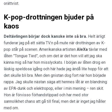
orättvist.
K-pop-drottningen bjuder på
kaos
Deltävlingen börjar dock kanske inte så bra.
Helt ärligt
funderar jag på att sätta TV:n på mute när drottningen av K-
pop står på scenen. Amerikanska artisten
AleXa
tävlar med
låten ”Tongue Tied”, och om det är det hon vill att jag ska
känna mig så har hon misslyckats. I början av låten drog en
läskig speldosa igång och här hade jag ändå lite hopp för att
det skulle bli bra. Men den gnistan dog fort när hon började
rappa. Jag skulle nästan säga att hennes låt är en blandning
av EPA-dunk och elektropop, eller i min mening – ren skit.
Hon är förvisso förhandstippad och har med stor
sannolikhet chans att gå till final, men det är inget jag håller
med om.