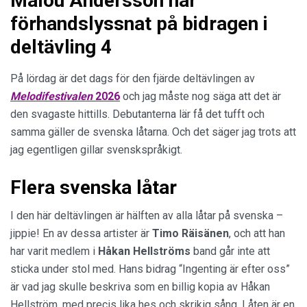
Malou Andersson har
förhandslyssnat på bidragen i
deltävling 4
På lördag är det dags för den fjärde deltävlingen av
Melodifestivalen
2026
och jag måste nog säga att det är
den svagaste hittills. Debutanterna lär få det tufft och
samma gäller de svenska låtarna. Och det säger jag trots att
jag egentligen gillar svenskspråkigt.
Flera svenska låtar
I den här deltävlingen är hälften av alla låtar på svenska –
jippie! En av dessa artister är
Timo Räisänen
, och att han
har varit medlem i
Håkan Hellströms
band går inte att
sticka under stol med. Hans bidrag “Ingenting är efter oss”
är vad jag skulle beskriva som en billig kopia av Håkan
Hellström, med precis lika hes och skrikig sång. Låten är en