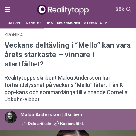
Sök
FILMTOPP
NYHETER
TIPS
RECENSIONER
STREAMTOPP
KRÖNIKA
–
25 februari 2026 kl. 22:25
Veckans deltävling i “Mello” kan vara
årets starkaste – vinnare i
startfältet?
Realitytopps skribent Malou Andersson har
förhandslyssnat på veckans “Mello”-låtar: från K-
pop-kaos och sommardänga till vinnande Cornelia
Jakobs-vibbar.
Malou Andersson | Skribent
Dela artikeln
Kopiera länk