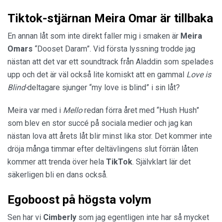
Tiktok-stjärnan Meira Omar är tillbaka
En annan låt som inte direkt faller mig i smaken är
Meira
Omars
“Dooset Daram”. Vid första lyssning trodde jag
nästan att det var ett soundtrack från Aladdin som spelades
upp och det är väl också lite komiskt att en gammal
Love is
Blind-
deltagare sjunger “my love is blind” i sin låt?
Meira var med i
Mello
redan förra året med “Hush Hush”
som blev en stor succé på sociala medier och jag kan
nästan lova att årets låt blir minst lika stor. Det kommer inte
dröja många timmar efter deltävlingens slut förrän låten
kommer att trenda över hela
TikTok
. Självklart lär det
säkerligen bli en dans också.
Egoboost på högsta volym
Sen har vi
Cimberly
som jag egentligen inte har så mycket