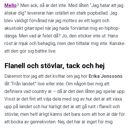
Mello
? Men ack, så är det inte. Med låten “Jag hatar att jag
älskar dig” levererar han istället en stark popballad. Jag
blev väldigt förvånad när jag möttes av ett lugnt och
akustiskt gitarrspel när jag hade förväntat mig en hiphop-
dänga. Men vad är felet då? Jo, den sticker inte ut. Hans
röst är mjuk och behaglig, men den tilltalar mig inte. Kanske
att den gör sig bättre live.
Flanell och stövlar, tack och hej
Däremot tror jag att det kvittar om jag hör
Erika Jonssons
låt “Från landet” live eller inte. Om någon ber mig att
definiera vad country är – då är det den låten jag spelar upp.
Visst är det fint att vilja dela med sig av hur det är att växa
upp på landet och hur härligt det är att gå runt i flanell och
stövlar, men helt ärligt känns det bara som att hon är där för
att bocka av genrekvoten. Nej, det här är inget för mig.