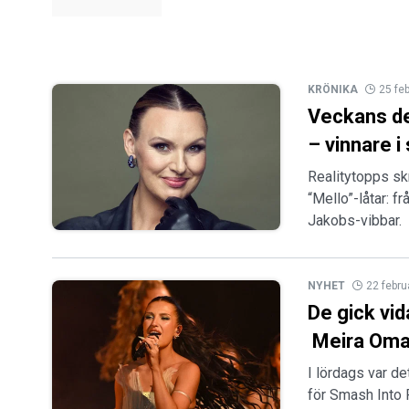
KRÖNIKA
25 fe
Veckans del
– vinnare i
Realitytopps sk
“Mello”-låtar: 
Jakobs-vibbar.
NYHET
22 febru
De gick vid
Meira Omar
I lördags var de
för Smash Into 