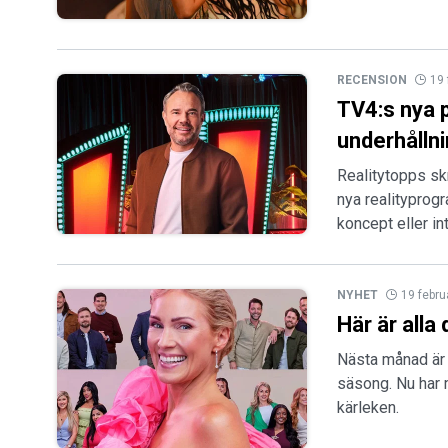
RECENSION
19 
TV4:s nya p
underhållni
Realitytopps sk
nya realityprogr
koncept eller int
NYHET
19 febru
Här är alla
Nästa månad är 
säsong. Nu har 
kärleken.