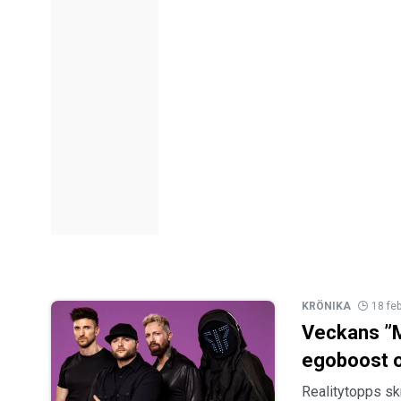
KRÖNIKA
18 fe
Veckans ”Me
egoboost o
Realitytopps sk