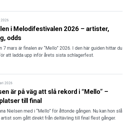
 2026
alen i Melodifestivalen 2026 – artister,
ng, odds
 7 mars är finalen av “Mello” 2026. I den här guiden hittar du
för att ladda upp inför årets sista schlagerfest.
ari 2026
en är på väg att slå rekord i “Mello” –
latser till final
nna Nielsen med i “Mello” för åttonde gången. Nu kan hon slå
tist som gått direkt från deltävling till final flest gånger.