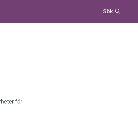
Sök
yheter för