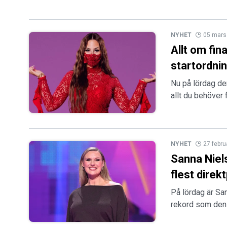
NYHET
05 mars
Allt om fin
startordni
Nu på lördag den
allt du behöver 
NYHET
27 febru
Sanna Niels
flest direktp
På lördag är Sa
rekord som den ar