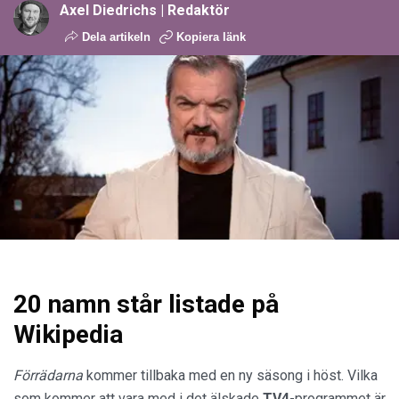
Axel Diedrichs | Redaktör
Dela artikeln
Kopiera länk
20 namn står listade på
Wikipedia
Förrädarna
kommer tillbaka med en ny säsong i höst. Vilka
som kommer att vara med i det älskade
TV4
-programmet är