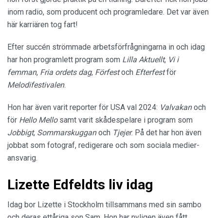
inom radio, som producent och programledare. Det var även
här karriären tog fart!
Efter succén strömmade arbetsförfrågningarna in och idag
har hon programlett program som
Lilla Aktuellt
,
Vi i
femman
,
Fria ordets dag
,
Förfest
och
Efterfest
för
Melodifestivalen
.
Hon har även varit reporter för USA val 2024:
Valvakan
och
för
Hello Mello
samt varit skådespelare i program som
Jobbigt
,
Sommarskuggan
och
Tjejer
. På det har hon även
jobbat som fotograf, redigerare och som sociala medier-
ansvarig.
Lizette Edfeldts liv idag
Idag bor Lizette i Stockholm tillsammans med sin sambo
och deras ettåriga son Sam. Hon har nyligen även fått