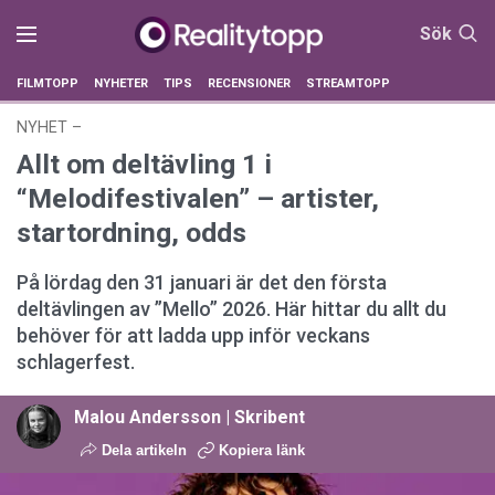
Sök
FILMTOPP
NYHETER
TIPS
RECENSIONER
STREAMTOPP
NYHET
–
28 januari 2026 kl. 16:18
Allt om deltävling 1 i
“Melodifestivalen” – artister,
startordning, odds
På lördag den 31 januari är det den första
deltävlingen av ”Mello” 2026. Här hittar du allt du
behöver för att ladda upp inför veckans
schlagerfest.
Malou Andersson | Skribent
Dela artikeln
Kopiera länk