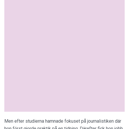
Men efter studierna hamnade fokuset på journalistiken där
hon först gjorde praktik på en tidning. Därefter fick hon jobb