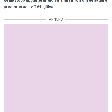
Realitytopp uppdaterar dig så snart infon om deltagare
presenteras av TV4 själva.
ANNONS