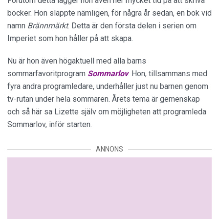
Förutom detta lägger hon även ner mycket tid på att skriva
böcker. Hon släppte nämligen, för några år sedan, en bok vid
namn
Brännmärkt
. Detta är den första delen i serien om
Imperiet som hon håller på att skapa.
Nu är hon även högaktuell med alla barns
sommarfavoritprogram
Sommarlov
. Hon, tillsammans med
fyra andra programledare, underhåller just nu barnen genom
tv-rutan under hela sommaren. Årets tema är gemenskap
och så här sa Lizette själv om möjligheten att programleda
Sommarlov, inför starten.
ANNONS