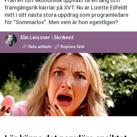
Från en tuff ekonomisk uppväxt till en lång och
framgångsrik karriär på SVT. Nu är Lizette Edfeldt
mitt i sitt nästa stora uppdrag som programledare
för “Sommarlov”. Men vem är hon egentligen?
Elin Leissner | Skribent
Dela artikeln
Kopiera länk