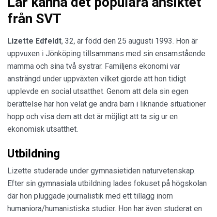
Lär känna det populära ansiktet
från SVT
Lizette Edfeldt
, 32, är född den 25 augusti 1993. Hon är
uppvuxen i Jönköping tillsammans med sin ensamstående
mamma och sina två systrar. Familjens ekonomi var
ansträngd under uppväxten vilket gjorde att hon tidigt
upplevde en social utsatthet. Genom att dela sin egen
berättelse har hon velat ge andra barn i liknande situationer
hopp och visa dem att det är möjligt att ta sig ur en
ekonomisk utsatthet.
Utbildning
Lizette studerade under gymnasietiden naturvetenskap.
Efter sin gymnasiala utbildning lades fokuset på högskolan
där hon pluggade journalistik med ett tillägg inom
humaniora/humanistiska studier. Hon har även studerat en