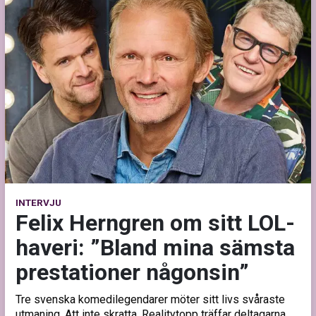
INTERVJU
Felix Herngren om sitt LOL-
haveri: ”Bland mina sämsta
prestationer någonsin”
Tre svenska komedilegendarer möter sitt livs svåraste
utmaning. Att inte skratta. Realitytopp träffar deltagarna