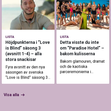
LISTA
LISTA
Höjdpunkterna i ”Love
Detta visste du inte
is Blind” säsong 3
om “Paradise Hotel” –
(avsnitt 1-4) – alla
bakom kulisserna
stora snackisar
Bakom glamouren, dramat
och de kaotiska
Fyra avsnitt av den nya
parceremonierna i
säsongen av svenska
“Paradise Hotel” finns en
“Love is Blind” säsong 3
rad regler och detaljer
har släppts och mycket
som tittarna aldrig får se.
har redan hänt. Realitytopp
Här är sakerna som pågår
leder dig genom
Visa alla
när kamerorna inte rull…
höjdpunkterna.