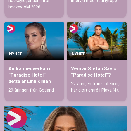
hockeylegenden inför
intervju med Realitytopp
hockey-VM 2026
NYHET
NYHET
Andra medverkan i
Vem är Stefan Savic i
“Paradise Hotel” –
“Paradise Hotel”?
detta är Linn Kihlén
22-åringen från Göteborg
29-åringen från Gotland
har gjort entré i Playa Nix