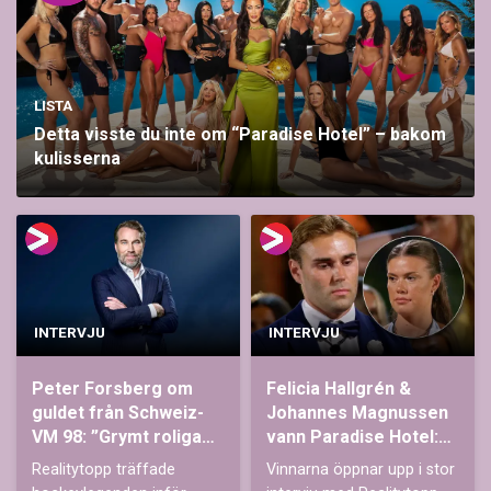
LISTA
Detta visste du inte om “Paradise Hotel” – bakom
kulisserna
INTERVJU
INTERVJU
Peter Forsberg om
Felicia Hallgrén &
guldet från Schweiz-
Johannes Magnussen
VM 98: ”Grymt roliga
vann Paradise Hotel:
veckor”
“Gick för hattrick”
Realitytopp träffade
Vinnarna öppnar upp i stor