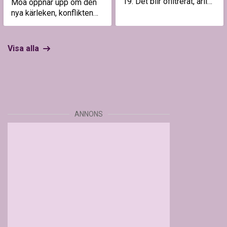
19. Det blir ofiltrerat, ärligt
Moa öppnar upp om den
och precis så kaotiskt
nya kärleken, konflikten
som vi förväntat oss.
med Emelie som aldrig
visades helt och varför
klippningen blev orättvis.
Visa alla
ANNONS