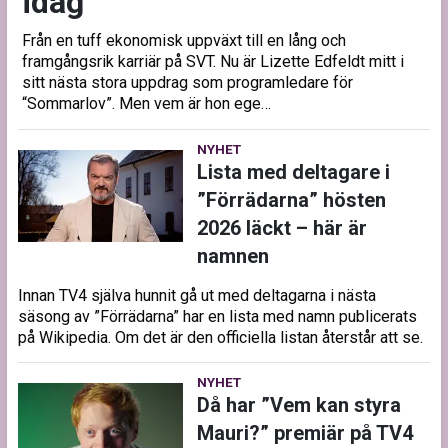
idag
Från en tuff ekonomisk uppväxt till en lång och
framgångsrik karriär på SVT. Nu är Lizette Edfeldt mitt i
sitt nästa stora uppdrag som programledare för
“Sommarlov”. Men vem är hon ege…
NYHET
Lista med deltagare i
”Förrädarna” hösten
2026 läckt – här är
namnen
Innan TV4 själva hunnit gå ut med deltagarna i nästa
säsong av ”Förrädarna” har en lista med namn publicerats
på Wikipedia. Om det är den officiella listan återstår att se.
NYHET
Då har ”Vem kan styra
Mauri?” premiär på TV4