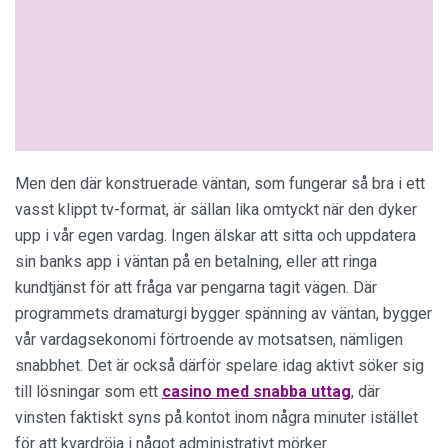
Men den där konstruerade väntan, som fungerar så bra i ett
vasst klippt tv-format, är sällan lika omtyckt när den dyker
upp i vår egen vardag. Ingen älskar att sitta och uppdatera
sin banks app i väntan på en betalning, eller att ringa
kundtjänst för att fråga var pengarna tagit vägen. Där
programmets dramaturgi bygger spänning av väntan, bygger
vår vardagsekonomi förtroende av motsatsen, nämligen
snabbhet. Det är också därför spelare idag aktivt söker sig
till lösningar som ett
casino med snabba uttag
, där
vinsten faktiskt syns på kontot inom några minuter istället
för att kvardröja i något administrativt mörker.