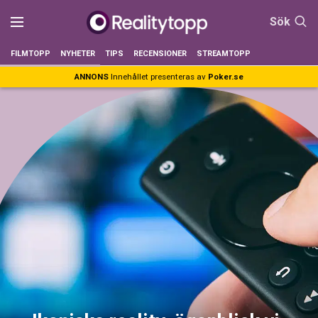
Sök
FILMTOPP
NYHETER
TIPS
RECENSIONER
STREAMTOPP
ANNONS
Innehållet presenteras av
Poker.se