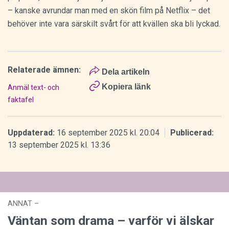
– kanske avrundar man med en skön film på Netflix – det
behöver inte vara särskilt svårt för att kvällen ska bli lyckad.
Relaterade ämnen:
Dela artikeln
Kopiera länk
Anmäl text- och
faktafel
Uppdaterad:
16 september 2025 kl. 20:04
Publicerad:
13 september 2025 kl. 13:36
ANNAT
–
07 augusti 2026 kl. 15:07
Väntan som drama – varför vi älskar