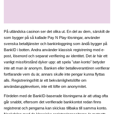
På utländska casinon ser det olika ut. En del av dem, särskilt de 
som bygger på så kallade Pay N Play-lösningar, använder 
svenska betaltjänster och bankinloggning som ändå bygger på 
BankID i botten. Andra använder klassisk registrering med e-
post, lösenord och separat verifiering av identitet. Det är här ett 
vanligt missförstånd dyker upp: att spela "utan konto" betyder 
inte att man är anonym. Banken eller betalleverantören verifierar 
fortfarande vem du är, annars skulle inte pengar kunna flyttas 
alls. Registreringsfritt är ett bekvämlighetslöfte om 
användarupplevelsen, inte ett löfte om anonymitet.
Fördelen med de BankID-baserade lösningarna är att uttag ofta 
går snabbt, eftersom det verifierade bankkontot redan finns 
registrerat och pengarna kan skickas tillbaka till samma konto. 