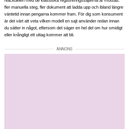
Nackdelen med de klassiska registreringssajterna är motsatt: 
fler manuella steg, fler dokument att ladda upp och ibland längre 
väntetid innan pengarna kommer fram. För dig som konsument 
är det värt att veta vilken modell en sajt använder redan innan 
du sätter in något, eftersom det säger en hel del om hur smidigt 
eller krångligt ett uttag kommer att bli.
ANNONS