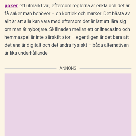
poker
ett utmärkt val, eftersom reglerna är enkla och det är
få saker man behöver – en kortlek och marker. Det bästa av
allt är att alla kan vara med eftersom det är lätt att lära sig
om man är nybörjare. Skillnaden mellan ett onlinecasino och
hemmaspel är inte särskilt stor – egentligen är det bara att
det ena är digitalt och det andra fysiskt – båda alternativen
är lika underhållande.
ANNONS