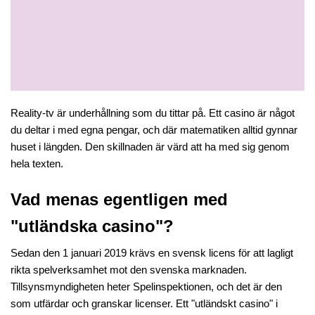
Reality-tv är underhållning som du tittar på. Ett casino är något 
du deltar i med egna pengar, och där matematiken alltid gynnar 
huset i längden. Den skillnaden är värd att ha med sig genom 
hela texten.
Vad menas egentligen med 
"utländska casino"?
Sedan den 1 januari 2019 krävs en svensk licens för att lagligt 
rikta spelverksamhet mot den svenska marknaden. 
Tillsynsmyndigheten heter Spelinspektionen, och det är den 
som utfärdar och granskar licenser. Ett "utländskt casino" i 