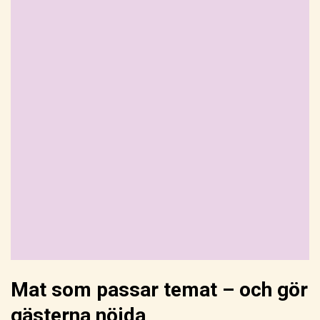
Mat som passar temat – och gör
gästerna nöjda