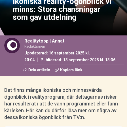
Ikoniska reality-ögonblick vi
minns: Stora chansningar
som gav utdelning
Realitytopp
| Annat
Redaktionen
Uppdaterad: 16 september 2025 kl.
20:04
Publicerad:
13 september 2025 kl. 13:36
Dela artikeln
Kopiera länk
Det finns många ikoniska och minnesvärda
ögonblick i realityprogram, där deltagarnas risker
har resulterat i att de vann programmet eller fann
kärleken. Här kan du därför läsa mer om några av
dessa ikoniska ögonblick från TV:n.