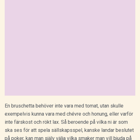
En bruschetta behöver inte vara med tomat, utan skulle
exempelvis kunna vara med chévre och honung, eller varför
inte färskost och rökt lax. Så beroende på vilka ni är som
ska ses för att spela sällskapsspel, kanske landar beslutet
på poker, kan man själv välja vilka smaker man vill bjuda på