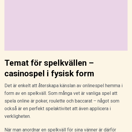
Temat för spelkvällen –
casinospel i fysisk form
Det är enkelt att återskapa känslan av onlinespel hemma i
form av en spelkväll. Som många vet är vanliga spel att
spela online är poker, roulette och baccarat – något som
också är en perfekt spelaktivitet att även applicera i
verkligheten.
När man anordnar en spelkväll för sina vänner är därför