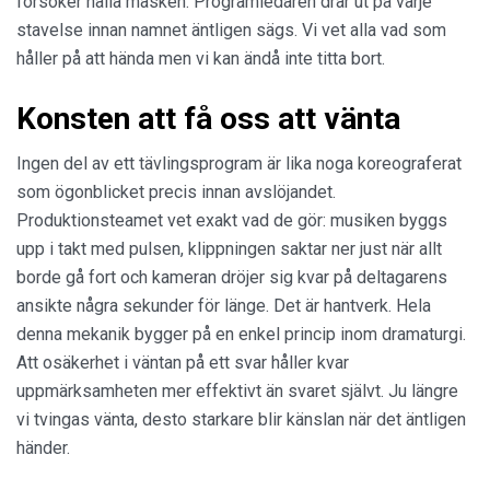
försöker hålla masken. Programledaren drar ut på varje
stavelse innan namnet äntligen sägs. Vi vet alla vad som
håller på att hända men vi kan ändå inte titta bort.
Konsten att få oss att vänta
Ingen del av ett tävlingsprogram är lika noga koreograferat
som ögonblicket precis innan avslöjandet.
Produktionsteamet vet exakt vad de gör: musiken byggs
upp i takt med pulsen, klippningen saktar ner just när allt
borde gå fort och kameran dröjer sig kvar på deltagarens
ansikte några sekunder för länge. Det är hantverk. Hela
denna mekanik bygger på en enkel princip inom dramaturgi.
Att osäkerhet i väntan på ett svar håller kvar
uppmärksamheten mer effektivt än svaret självt. Ju längre
vi tvingas vänta, desto starkare blir känslan när det äntligen
händer.