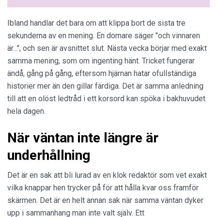
Ibland handlar det bara om att klippa bort de sista tre
sekunderna av en mening. En domare säger "och vinnaren
är...", och sen är avsnittet slut. Nästa vecka börjar med exakt
samma mening, som om ingenting hänt. Tricket fungerar
ändå, gång på gång, eftersom hjärnan hatar ofullständiga
historier mer än den gillar färdiga. Det är samma anledning
till att en olöst ledtråd i ett korsord kan spöka i bakhuvudet
hela dagen.
När väntan inte längre är
underhållning
Det är en sak att bli lurad av en klok redaktör som vet exakt
vilka knappar hen trycker på för att hålla kvar oss framför
skärmen. Det är en helt annan sak när samma väntan dyker
upp i sammanhang man inte valt själv. Ett