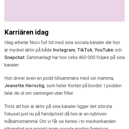
Karriären idag
Idag arbetar Nicci full tid med sina sociala kanaler där hon
är mycket aktiv på både
Instagram
,
TikTok
,
YouTube
och
Snapchat
. Sammanlagt har hon cirka 460 000 följare på sina
kanaler.
Hon driver även en podd tillsammans med sin mamma,
Jeanette Hernstig
, som heter Korten på bordet. I podden
talar de ut om sanningen utan filter.
Trots att hon är aktiv på sina kanaler ligger det största
fokuset just nu på familjelivet då hon är en nybliven
tvåbarnsmamma. Om vi får se henne i tv-medverkanden
alternativt nya projekt inom sociala medier framöver