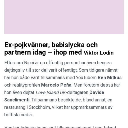
Ex-pojkvänner, bebislycka och
partnern idag – ihop med
Viktor Lodin
Eftersom Nicci är en offentlig person har även hennes
dejtingsliv till stor del varit offentligt. Som tidigare nämnt
har hon både varit tillsammans med YouTubern
Ben Mitkus
och realityprofilen
Marcelo Peña
. Men förutom dessa har
hon även dejtat
Love Island UK
-deltagaren
Davide
Sanclimenti
. Tillsammans besökte de, bland annat, en
restaurang i Stockholm, vilket har uppmärksammats av
brittisk media.
Hon har tidigare även varit tillsammans med Love Island