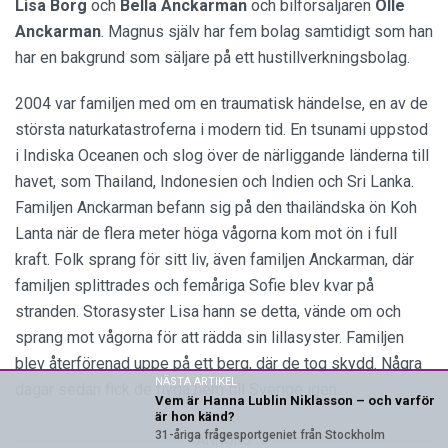
Lisa Borg
och
Bella Anckarman
och bilförsäljaren
Olle
Anckarman
. Magnus själv har fem bolag samtidigt som han
har en bakgrund som säljare på ett hustillverkningsbolag.
2004 var familjen med om en traumatisk händelse, en av de
största naturkatastroferna i modern tid. En tsunami uppstod
i Indiska Oceanen och slog över de närliggande länderna till
havet, som Thailand, Indonesien och Indien och Sri Lanka.
Familjen Anckarman befann sig på den thailändska ön Koh
Lanta när de flera meter höga vågorna kom mot ön i full
kraft. Folk sprang för sitt liv, även familjen Anckarman, där
familjen splittrades och femåriga Sofie blev kvar på
stranden. Storasyster Lisa hann se detta, vände om och
sprang mot vågorna för att rädda sin lillasyster. Familjen
blev återförenad uppe på ett berg, där de tog skydd. Några
NÄSTA ARTIKEL
dagar sedan fick de flyga hem till Sverige igen.
Vem är Hanna Lublin Niklasson – och varför
är hon känd?
31-åriga frågesportgeniet från Stockholm
ANNONS