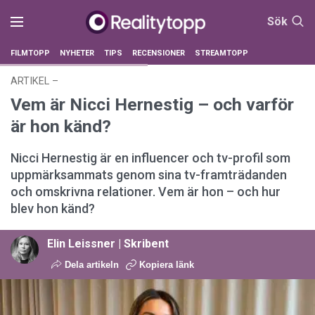
Sök
FILMTOPP
NYHETER
TIPS
RECENSIONER
STREAMTOPP
ARTIKEL
–
20 februari 2026 kl. 15:40
Vem är Nicci Hernestig – och varför
är hon känd?
Nicci Hernestig är en influencer och tv-profil som
uppmärksammats genom sina tv-framträdanden
och omskrivna relationer. Vem är hon – och hur
blev hon känd?
Elin Leissner | Skribent
Dela artikeln
Kopiera länk