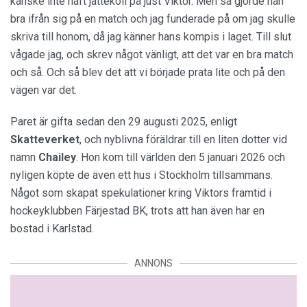
kanske inte haft jättekoll på just Viktor. Men så gjorde han
bra ifrån sig på en match och jag funderade på om jag skulle
skriva till honom, då jag känner hans kompis i laget. Till slut
vågade jag, och skrev något vänligt, att det var en bra match
och så. Och så blev det att vi började prata lite och på den
vägen var det.
Paret är gifta sedan den 29 augusti 2025, enligt
Skatteverket
, och nyblivna föräldrar till en liten dotter vid
namn
Chailey
. Hon kom till världen den 5 januari 2026 och
nyligen köpte de även ett hus i Stockholm tillsammans.
Något som skapat spekulationer kring Viktors framtid i
hockeyklubben Färjestad BK, trots att han även har en
bostad i Karlstad.
ANNONS