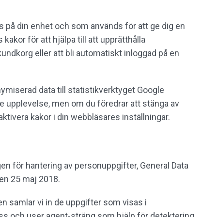
s på din enhet och som används för att ge dig en
kor för att hjälpa till att upprätthålla
undkorg eller att bli automatiskt inloggad på en
nymiserad data till statistikverktyget Google
tre upplevelse, men om du föredrar att stänga av
tivera kakor i din webbläsares inställningar.
gen för hantering av personuppgifter, General Data
 den 25 maj 2018.
samlar vi in de uppgifter som visas i
 och user agent-sträng som hjälp för detektering