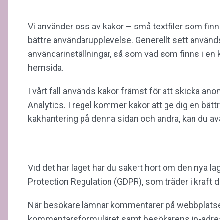
Kakor
Vi använder oss av kakor – små textfiler som finn
bättre användarupplevelse. Generellt sett används ka
användarinställningar, så som vad som finns i en k
hemsida.
I vårt fall används kakor främst för att skicka ano
Analytics. I regel kommer kakor att ge dig en bät
kakhantering på denna sidan och andra, kan du avak
GDPR – Integritetspolicy
Vid det här laget har du säkert hört om den nya la
Protection Regulation (GDPR), som träder i kraft
När besökare lämnar kommentarer på webbplatsen 
kommentarsformuläret samt besökarens ip-adress