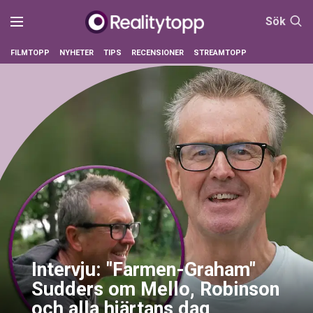
Sök
FILMTOPP
NYHETER
TIPS
RECENSIONER
STREAMTOPP
Intervju: "Farmen-Graham"
Sudders om Mello, Robinson
och alla hjärtans dag