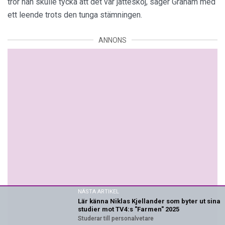
tror han skulle tycka att det var jätteskoj, säger Graham med
ett leende trots den tunga stämningen.
ANNONS
NÄSTA ARTIKEL
Lär känna Niklas Kjellander som byter ut sina
studier mot TV4:s "Farmen" 2025
Studerar till personalvetare