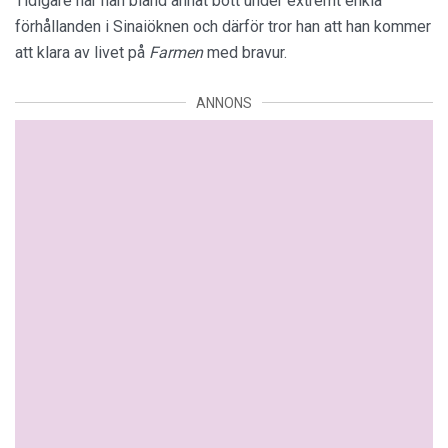
Tidigare har han bland annat bott under extremt enkla
förhållanden i Sinaiöknen och därför tror han att han kommer
att klara av livet på
Farmen
med bravur.
ANNONS