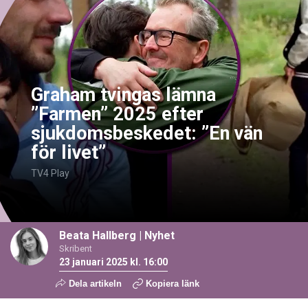
Graham tvingas lämna
”Farmen” 2025 efter
sjukdomsbeskedet: ”En vän
för livet”
TV4 Play
Beata Hallberg
|
Nyhet
Skribent
23 januari 2025 kl. 16:00
Dela artikeln
Kopiera länk