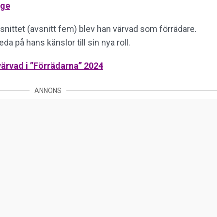
ige
vsnittet (avsnitt fem) blev han värvad som förrädare.
eda på hans känslor till sin nya roll.
 värvad i ”Förrädarna” 2024
ANNONS