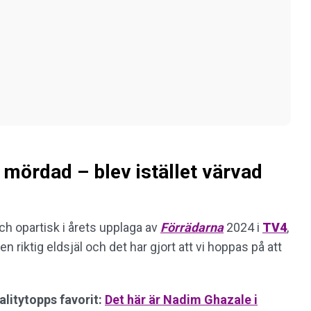
 mördad – blev istället värvad
och opartisk i årets upplaga av
Förrädarna
2024 i
TV4
,
en riktig eldsjäl och det har gjort att vi hoppas på att
litytopps favorit:
Det här är Nadim Ghazale i