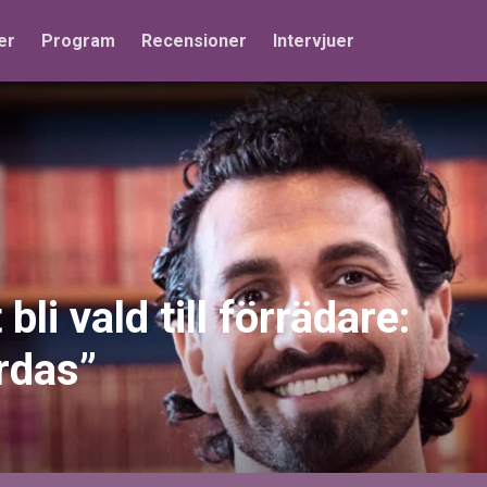
er
Program
Recensioner
Intervjuer
li vald till förrädare:
rdas”