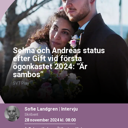
Selma och Andreas status
efter Gift vid första
ögonkastet 2024: ”Är
sambos”
SVT Play
Sofie Landgren
|
Intervju
Skribent
28 november 2024 kl. 08:00