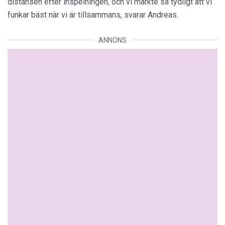
distansen efter inspelningen, och vi märkte så tydligt att vi
funkar bäst när vi är tillsammans, svarar Andreas.
ANNONS