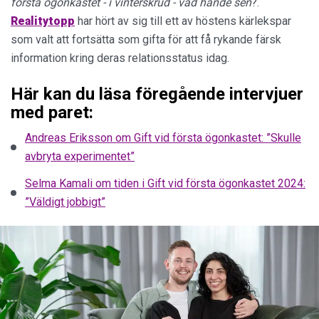
första ögonkastet - i vinterskrud - vad hände sen
?.
Realitytopp
har hört av sig till ett av höstens kärlekspar
som valt att fortsätta som gifta för att få rykande färsk
information kring deras relationsstatus idag.
Här kan du läsa föregående intervjuer
med paret:
Andreas Eriksson om Gift vid första ögonkastet: ”Skulle
avbryta experimentet”
Selma Kamali om tiden i Gift vid första ögonkastet 2024:
”Väldigt jobbigt”