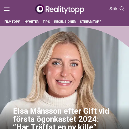
Sök
FILMTOPP
NYHETER
TIPS
RECENSIONER
STREAMTOPP
Elsa Månsson efter Gift vid
första ögonkastet 2024:
”Har Träffat en ny kille”