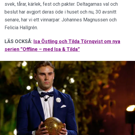
svek, tårar, kärlek, fest och pakter. Deltagarnas val och
beslut har avgjort deras öde i huset och nu, 30 avsnitt
senare, har vi ett vinnarpar: Johannes Magnussen och
Felicia Hallgrén.
LÄS OCKSÅ:
Isa Östling och Tilda Törnqvist om nya
serien ”Offline – med Isa & Tilda”