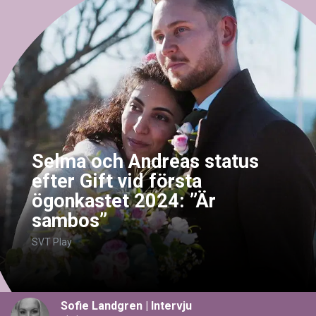
Selma och Andreas status
efter Gift vid första
ögonkastet 2024: ”Är
sambos”
SVT Play
Sofie Landgren
|
Intervju