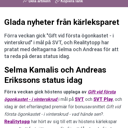
Dela artikeln
Kopiera länk
Glada nyheter från kärleksparet
Förra veckan gick "Gift vid första ögonkastet - i
vinterskrud" i mål på SVT, och Realitytopp har
pratat med deltagarna Selma och Andreas för att
ta reda på deras status idag.
Selma Kamalis och Andreas
Erikssons status idag
Förra veckan gick höstens upplaga av
Gift vid första
ögonkastet - i vinterskrud
i mål på
SVT
och
SVT
Play
, och
idag är det efterlängtad premiär för bonusavsnittet
Gift vid
första ögonkastet - i vinterskrud - vad hände sen
?.
Realitytopp
har hört av sig till ett av höstens kärlekspar