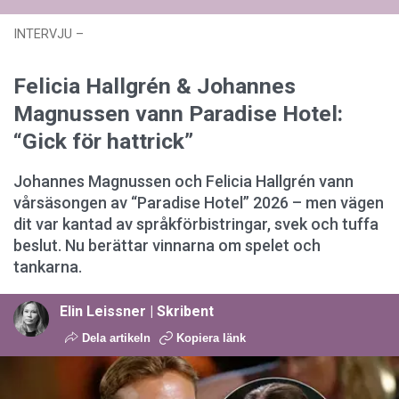
INTERVJU
–
Uppdaterad: kl. 07:22
Publicerad:
07 maj 2026 kl.
00:33
Felicia Hallgrén & Johannes
Magnussen vann Paradise Hotel:
“Gick för hattrick”
Johannes Magnussen och Felicia Hallgrén vann
vårsäsongen av “Paradise Hotel” 2026 – men vägen
dit var kantad av språkförbistringar, svek och tuffa
beslut. Nu berättar vinnarna om spelet och
tankarna.
Elin Leissner | Skribent
Dela artikeln
Kopiera länk