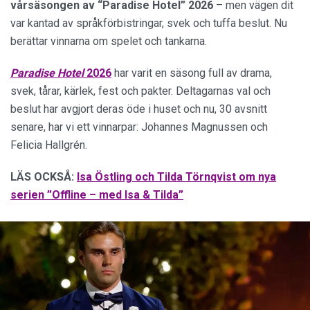
vårsäsongen av “Paradise Hotel” 2026
– men vägen dit
var kantad av språkförbistringar, svek och tuffa beslut. Nu
berättar vinnarna om spelet och tankarna.
Paradise Hotel
2026
har varit en säsong full av drama,
svek, tårar, kärlek, fest och pakter. Deltagarnas val och
beslut har avgjort deras öde i huset och nu, 30 avsnitt
senare, har vi ett vinnarpar: Johannes Magnussen och
Felicia Hallgrén.
LÄS OCKSÅ:
Isa Östling och Tilda Törnqvist om nya
serien ”Offline – med Isa & Tilda”