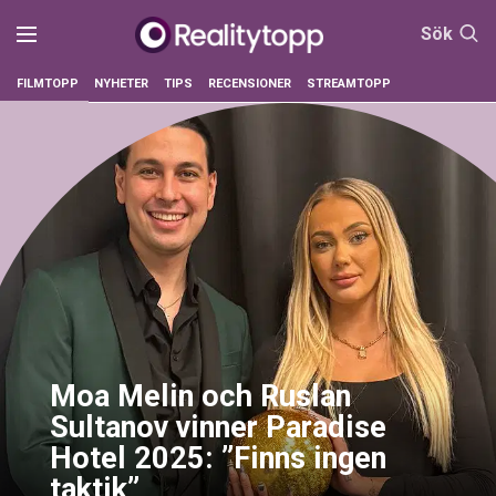
Sök
FILMTOPP
NYHETER
TIPS
RECENSIONER
STREAMTOPP
Moa Melin och Ruslan
Sultanov vinner Paradise
Hotel 2025: ”Finns ingen
taktik”