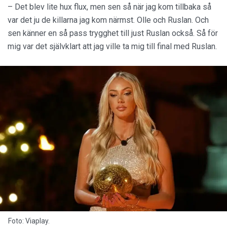
– Det blev lite hux flux, men sen så när jag kom tillbaka så
var det ju de killarna jag kom närmst. Olle och Ruslan. Och
sen känner en så pass trygghet till just Ruslan också. Så för
mig var det självklart att jag ville ta mig till final med Ruslan.
Foto: Viaplay.