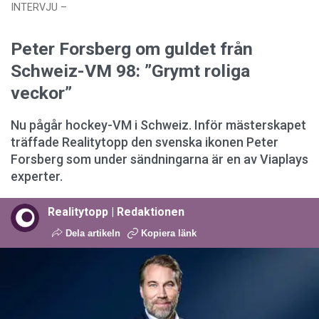
INTERVJU
–
Uppdaterad: 29 maj 2026 kl. 07:21
Publicerad:
27
maj 2026 kl. 12:02
Peter Forsberg om guldet från
Schweiz-VM 98: ”Grymt roliga
veckor”
Nu pågår hockey-VM i Schweiz. Inför mästerskapet
träffade Realitytopp den svenska ikonen Peter
Forsberg som under sändningarna är en av Viaplays
experter.
Realitytopp | Redaktionen
Dela artikeln
Kopiera länk