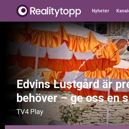
Nyheter
Kanal
Edvins Lustgård är pr
behöver – ge oss en 
TV4 Play