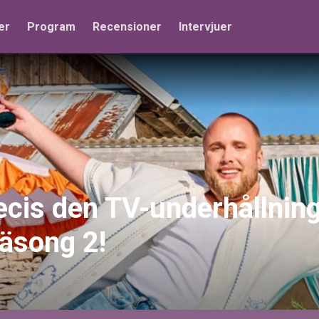
er
Program
Recensioner
Intervjuer
ecis den TV-underhållning
säsong 2!