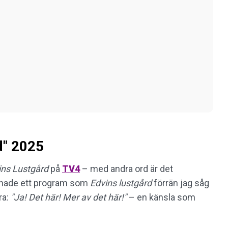
rd" 2025
ins Lustgård
på
TV4
– med andra ord är det
aknade ett program som
Edvins lustgård
förrän jag såg
ra:
"Ja! Det här! Mer av det här!"
– en känsla som