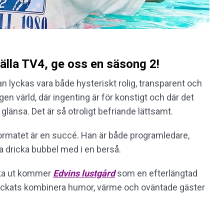
nälla TV4, ge oss en säsong 2!
 lyckas vara både hysteriskt rolig, transparent och
egen värld, där ingenting är för konstigt och där det
 glänsa. Det är så otroligt befriande lättsamt.
 formatet är en succé. Han är både programledare,
a dricka bubbel med i en berså.
cka ut kommer
Edvins lustgård
som en efterlängtad
t lyckats kombinera humor, värme och oväntade gäster