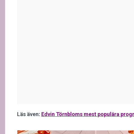
Läs även:
Edvin Törnbloms mest populära progra