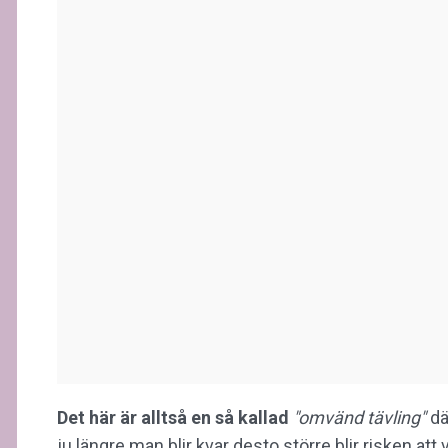
Det här är alltså en så kallad
"omvänd tävling"
dä
ju längre man blir kvar desto större blir risken at