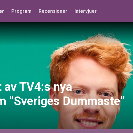
er
Program
Recensioner
Intervjuer
t av TV4:s nya
am ”Sveriges Dummaste”