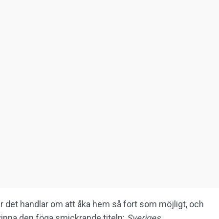
r det handlar om att åka hem så fort som möjligt, och
t vinna den föga smickrande titeln:
Sveriges