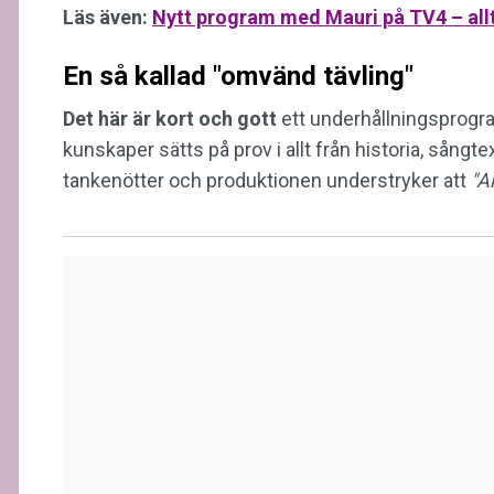
Läs även:
Nytt program med Mauri på TV4 – al
En så kallad "omvänd tävling"
Det här är kort och gott
ett underhållningsprogra
kunskaper sätts på prov i allt från historia, sångte
tankenötter och produktionen understryker att
"A