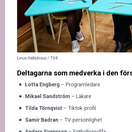
Linus Hallsénius / TV4.
Deltagarna som medverka i den för
Lotta Engberg
– Programledare
Mikael Sandström
– Läkare
Tilda Törnqvist
– Tiktok-profil
Samir Badran
– TV-personlighet
Anders Svensson
– Fotbollsproffs