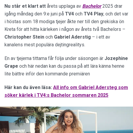
Nu står et klart att
årets upplaga av
Bachelor
2025 drar
igång måndag den 9:e juni på
TV4
och
TV4 Play
, och det var
i höstas som 18 modiga tjejer åkte ner till den grekiska ön
Kreta för att hitta kärleken i någon av årets två Bachelors –
Christopher
Stein
och
Gabriel
Aderstig
– i ett av
kanalens mest populära dejtingrealitys.
En av tjejerna tittarna får följa under säsongen är
Jozephine
Grape
och här nedan kan du passa på att lära känna henne
lite bättre inför den kommande premiären
Här kan du även läsa:
All info om Gabriel Adersteg som
söker kärlek i TV4:s Bachelor sommaren 2025