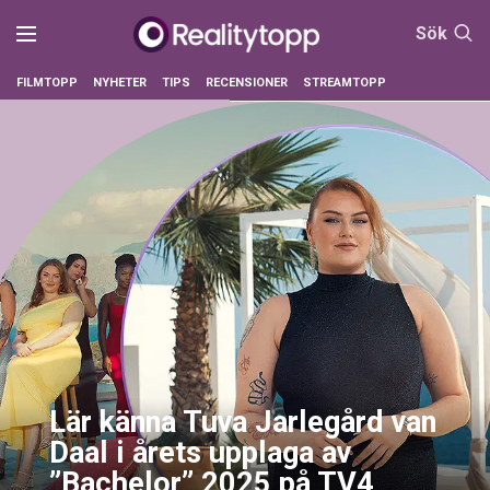
Sök
FILMTOPP
NYHETER
TIPS
RECENSIONER
STREAMTOPP
Lär känna Tuva Jarlegård van
Daal i årets upplaga av
”Bachelor” 2025 på TV4