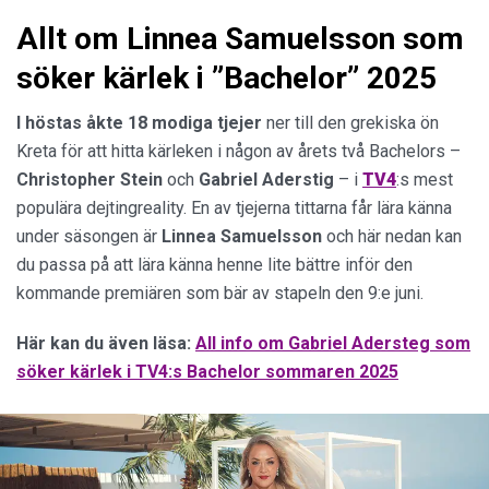
Allt om Linnea Samuelsson som
söker kärlek i ”Bachelor” 2025
I höstas åkte 18 modiga
tjejer
ner till den grekiska ön
Kreta för att hitta kärleken i någon av årets två Bachelors –
Christopher Stein
och
Gabriel Aderstig
– i
TV4
:s mest
populära dejtingreality. En av tjejerna tittarna får lära känna
under säsongen är
Linnea
Samuelsson
och här nedan kan
du passa på att lära känna henne lite bättre inför den
kommande premiären som bär av stapeln den 9:e juni.
Här kan du även läsa:
All info om Gabriel Adersteg som
söker kärlek i TV4:s Bachelor sommaren 2025