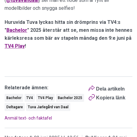
(
@tuvavandaal
) ser man ett flöde som är fyllt av
modellbilder och snygga selfies!
Huruvida Tuva lyckas hitta sin drömprins via TV4:s
"
Bachelor
" 2025 återstår att se, men missa inte hennes
kärleksresa som bär av stapeln måndag den 9:e juni på
TV4 Play
!
Relaterade ämnen:
Dela artikeln
Kopiera länk
Bachelor
TV4
TV4 Play
Bachelor 2025
Deltagare
Tuva Jarlegård van Daal
Anmäl text- och faktafel