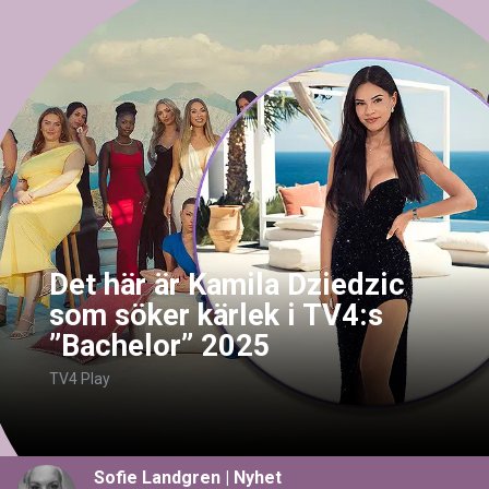
Det här är Kamila Dziedzic
som söker kärlek i TV4:s
”Bachelor” 2025
TV4 Play
Sofie Landgren
|
Nyhet