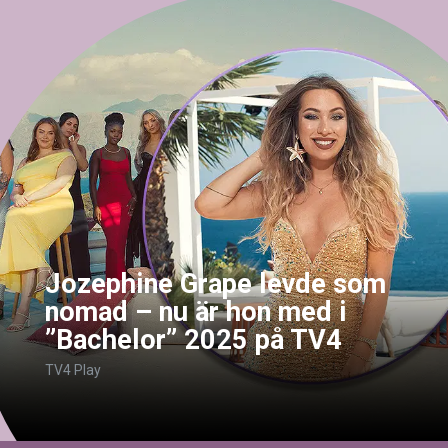
Jozephine Grape levde som
nomad – nu är hon med i
”Bachelor” 2025 på TV4
TV4 Play