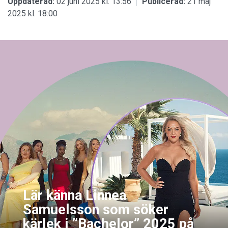
Uppdaterad:
02 juni 2025 kl. 13:56
Publicerad:
21 maj
2025 kl. 18:00
Lär känna Linnea
Samuelsson som söker
kärlek i ”Bachelor” 2025 på