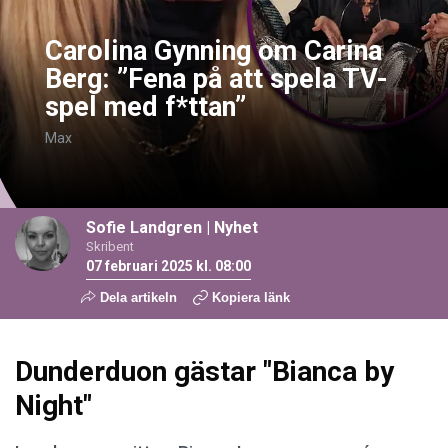
Carolina Gynning om Carina
Berg: ”Fena på att spela TV-
spel med f*ttan”
Max
Sofie Landgren
|
Nyhet
Skribent
07 februari 2025 kl. 08:00
Dela artikeln
Kopiera länk
Dunderduon gästar "Bianca by
Night"