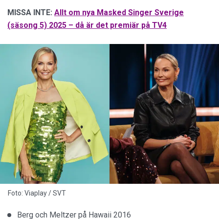
MISSA INTE:
Allt om nya Masked Singer Sverige
(säsong 5) 2025 – då är det premiär på TV4
Foto: Viaplay / SVT
Berg och Meltzer på Hawaii
2016