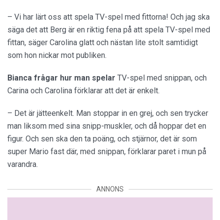
– Vi har lärt oss att spela TV-spel med fittorna! Och jag ska
säga det att Berg är en riktig fena på att spela TV-spel med
fittan, säger Carolina glatt och nästan lite stolt samtidigt
som hon nickar mot publiken.
Bianca frågar hur man spelar
TV-spel med snippan, och
Carina och Carolina förklarar att det är enkelt.
– Det är jätteenkelt. Man stoppar in en grej, och sen trycker
man liksom med sina snipp-muskler, och då hoppar det en
figur. Och sen ska den ta poäng, och stjärnor, det är som
super Mario fast där, med snippan, förklarar paret i mun på
varandra.
ANNONS