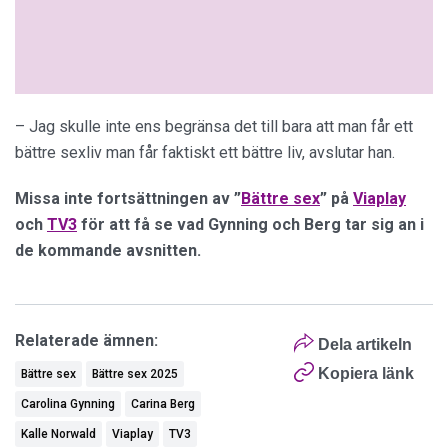
– Jag skulle inte ens begränsa det till bara att man får ett
bättre sexliv man får faktiskt ett bättre liv, avslutar han.
Missa inte fortsättningen av ”
Bättre sex
” på
Viaplay
och
TV3
för att få se vad Gynning och Berg tar sig an i
de kommande avsnitten.
Relaterade ämnen:
Dela artikeln
Kopiera länk
Bättre sex
Bättre sex 2025
Carolina Gynning
Carina Berg
Kalle Norwald
Viaplay
TV3