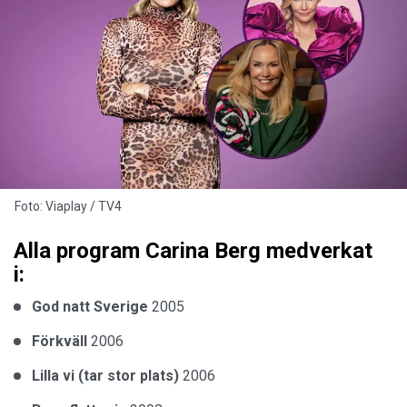
Foto: Viaplay / TV4
Alla program Carina Berg medverkat
i:
God natt Sverige
2005
Förkväll
2006
Lilla vi (tar stor plats)
2006