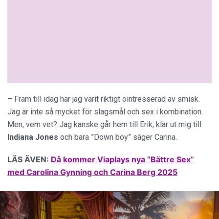
– Fram till idag har jag varit riktigt ointresserad av smisk.
Jag är inte så mycket för slagsmål och sex i kombination.
Men, vem vet? Jag kanske går hem till Erik, klär ut mig till
Indiana Jones
och bara ”Down boy” säger Carina.
LÄS ÄVEN:
Då kommer Viaplays nya ”Bättre Sex”
med Carolina Gynning och Carina Berg 2025