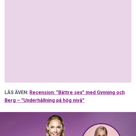
LÄS ÄVEN:
Recension: ”Bättre sex” med Gynning och
Berg – ”Underhållning på hög nivå”