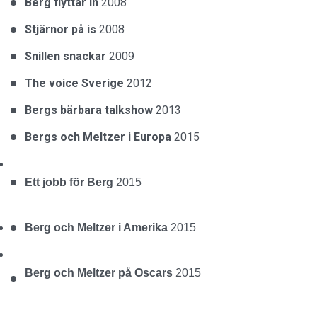
Berg flyttar in
2008
Stjärnor på is
2008
Snillen snackar
2009
The voice Sverige
2012
Bergs bärbara talkshow
2013
Bergs och Meltzer i Europa
2015
Ett jobb för Berg
 2015
Berg och Meltzer i Amerika
 2015 
Berg och Meltzer på Oscars
 2015