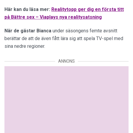
Här kan du läsa mer:
Realitytopp ger dig en första titt
på Bättre sex – Viaplays nya realitysatsning
När de gästar Bianca
under säsongens femte avsnitt
berättar de att de även fått lära sig att spela TV-spel med
sina nedre regioner.
ANNONS