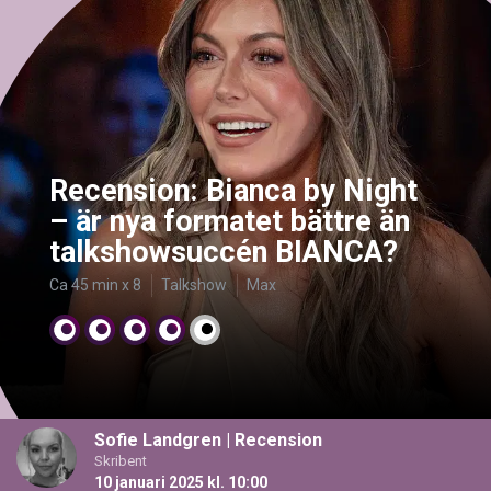
Recension: Bianca by Night
– är nya formatet bättre än
talkshowsuccén BIANCA?
Ca 45 min x 8
Talkshow
Max
Sofie Landgren
|
Recension
Skribent
10 januari 2025 kl. 10:00