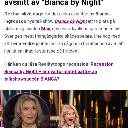
avsnitt av "Bianca by Night"
Det har blivit dags
för det andra avsnittet av
Bianca
Ingrossos
nya talkshow
Bianca by Night
att ta plats på
streamingtjänsten
Max
, och en av kvällens gäster är en av
Sveriges mest framgångsrika skådespelare. Inte nog med
att
Lena
Endre
jobbar mer än någonsin berättar hon även att
hon är en riktig festprisse på fritiden!
Här kan du läsa Realitytopps recension:
Recension:
Bianca by Night – är nya formatet bättre än
talkshowsuccén BIANCA?