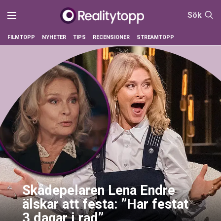
Sök
FILMTOPP
NYHETER
TIPS
RECENSIONER
STREAMTOPP
Skådepelaren Lena Endre
älskar att festa: ”Har festat
3 dagar i rad”