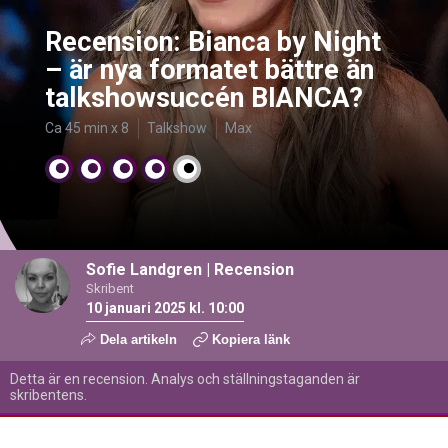
Recension: Bianca by Night
– är nya formatet bättre än
talkshowsuccén BIANCA?
Ca 45 min x 8
Talkshow
Max
Sofie Landgren
|
Recension
Skribent
10 januari 2025 kl. 10:00
Dela artikeln
Kopiera länk
Detta är en recension. Analys och ställningstaganden är
skribentens.