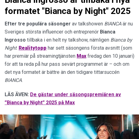
formatet "Bianca by Night" 2025
Efter tre populära säsonger
av talkshowen
BIANCA
är nu
Sveriges största influencer och entreprenör
Bianca
Ingrosso
tillbaka i en helt ny talkshow, nämligen
Bianca by
Night
.
Realitytopp
har sett säsongens första avsnitt (som
har premiär på streamingtjänsten
Max
fredag den 10 januari)
för att ta reda på hur pass sevärt programmet är – och om
det nya formatet är bättre än den tidigare tittarsuccén
BIANCA
.
LÄS ÄVEN:
De gästar under säsongspremiären av
”Bianca by Night” 2025 på Max