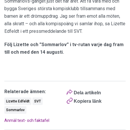
Sommarlovs-gänget just det här året. Att få vara med och
bygga Sveriges största kompisklubb tillsammans med
barnen är ett drömuppdrag. Jag ser fram emot alla möten,
alla skratt – och alla kompispoäng vi samlar ihop, sa Lizette
Edfeldt i ett pressmeddelande till SVT.
Följ Lizette och ”Sommarlov” i tv-rutan varje dag fram
till och med den 14 augusti.
Relaterade ämnen:
Dela artikeln
Kopiera länk
Lizette Edfeldt
SVT
Sommarlov
Anmäl text- och faktafel