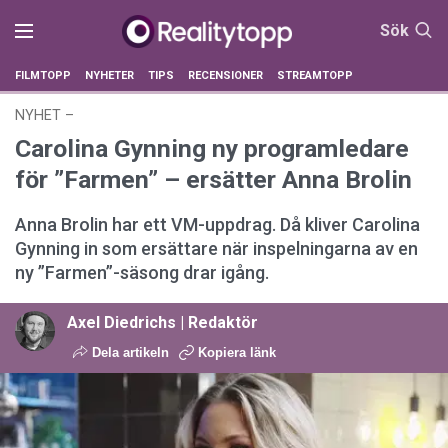
Sök
FILMTOPP
NYHETER
TIPS
RECENSIONER
STREAMTOPP
NYHET
–
02 juni 2026 kl. 09:52
Carolina Gynning ny programledare
för ”Farmen” – ersätter Anna Brolin
Anna Brolin har ett VM-uppdrag. Då kliver Carolina
Gynning in som ersättare när inspelningarna av en
ny ”Farmen”-säsong drar igång.
Axel Diedrichs | Redaktör
Dela artikeln
Kopiera länk