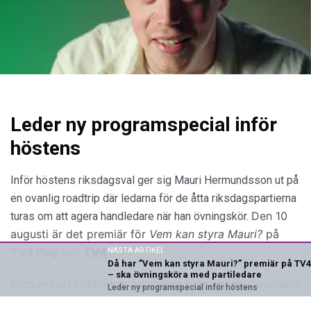
Leder ny programspecial inför
höstens
Inför höstens riksdagsval ger sig Mauri Hermundsson ut på
en ovanlig roadtrip där ledarna för de åtta riksdagspartierna
Den 10
turas om att agera handledare när han övningskör.
augusti är det premiär för
Vem kan styra Mauri?
på
TV4 Play
och
TV4
.
NÄSTA ARTIKEL
Då har ”Vem kan styra Mauri?” premiär på TV4
– ska övningsköra med partiledare
Programmet kombinerar personliga intervjuer med oväntade
Leder ny programspecial inför höstens
situationer bakom ratten. Medan partiledarna försöker guida