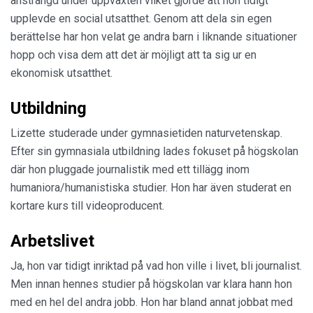
ansträngd under uppväxten vilket gjorde att hon tidigt
upplevde en social utsatthet. Genom att dela sin egen
berättelse har hon velat ge andra barn i liknande situationer
hopp och visa dem att det är möjligt att ta sig ur en
ekonomisk utsatthet.
Utbildning
Lizette studerade under gymnasietiden naturvetenskap.
Efter sin gymnasiala utbildning lades fokuset på högskolan
där hon pluggade journalistik med ett tillägg inom
humaniora/humanistiska studier. Hon har även studerat en
kortare kurs till videoproducent.
Arbetslivet
Ja, hon var tidigt inriktad på vad hon ville i livet, bli journalist.
Men innan hennes studier på högskolan var klara hann hon
med en hel del andra jobb. Hon har bland annat jobbat med