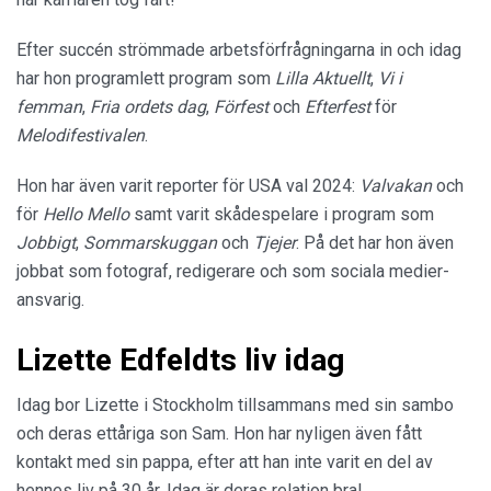
Efter succén strömmade arbetsförfrågningarna in och idag
har hon programlett program som
Lilla Aktuellt
,
Vi i
femman
,
Fria ordets dag
,
Förfest
och
Efterfest
för
Melodifestivalen
.
Hon har även varit reporter för USA val 2024:
Valvakan
och
för
Hello Mello
samt varit skådespelare i program som
Jobbigt
,
Sommarskuggan
och
Tjejer
. På det har hon även
jobbat som fotograf, redigerare och som sociala medier-
ansvarig.
Lizette Edfeldts liv idag
Idag bor Lizette i Stockholm tillsammans med sin sambo
och deras ettåriga son Sam. Hon har nyligen även fått
kontakt med sin pappa, efter att han inte varit en del av
hennes liv på 30 år. Idag är deras relation bra!