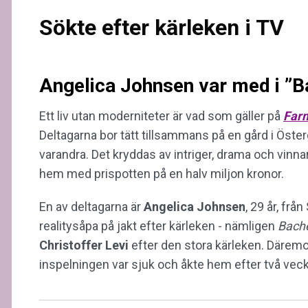
Sökte efter kärleken i TV
Angelica Johnsen var med i ”B
Ett liv utan moderniteter är vad som gäller på
Far
Deltagarna bor tätt tillsammans på en gård i Öste
varandra. Det kryddas av intriger, drama och vinnars
hem med prispotten på en halv miljon kronor.
En av deltagarna är
Angelica Johnsen
, 29 år, fr
realitysåpa på jakt efter kärleken - nämligen
Bache
Christoffer
Levi
efter den stora kärleken. Därem
inspelningen var sjuk och åkte hem efter två vecko