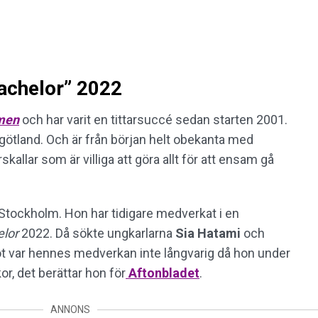
achelor” 2022
men
och har varit en tittarsuccé sedan starten 2001.
rgötland. Och är från början helt obekanta med
kallar som är villiga att göra allt för att ensam gå
ån Stockholm. Hon har tidigare medverkat i en
lor
2022. Då sökte ungkarlarna
Sia
Hatami
och
ot var hennes medverkan inte långvarig då hon under
r, det berättar hon för
Aftonbladet
.
ANNONS