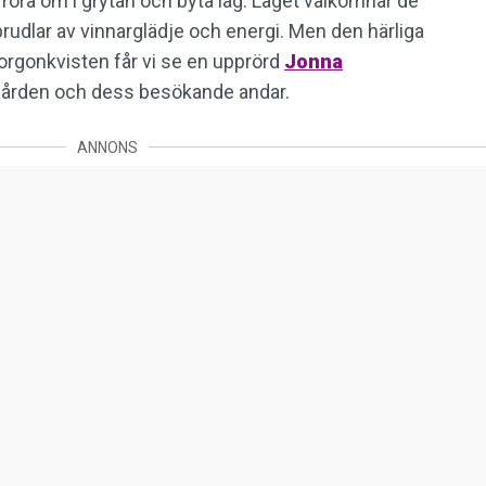
tt röra om i grytan och byta lag. Laget välkomnar de
prudlar av vinnarglädje och energi. Men den härliga
 morgonkvisten får vi se en upprörd
Jonna
gården och dess besökande andar.
ANNONS