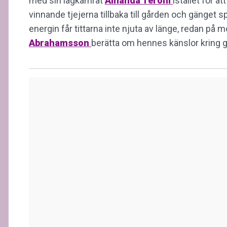
med sin lagkamrat
Amanda Teroni
istället för a
vinnande tjejerna tillbaka till gården och gänget s
energin får tittarna inte njuta av länge, redan på
Abrahamsson
berätta om hennes känslor kring 