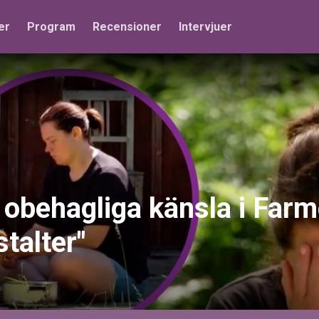
er
Program
Recensioner
Intervjuer
obehagliga känsla i Far
talter"