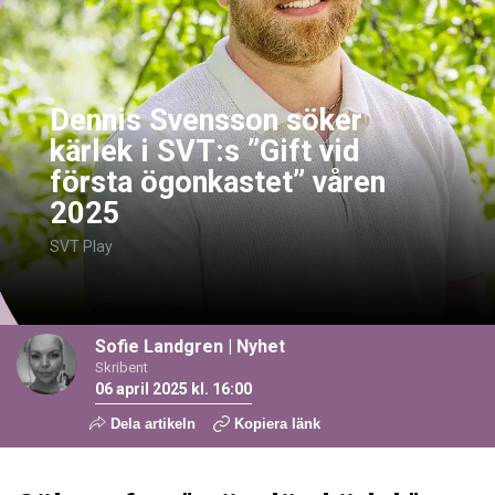
Dennis Svensson söker
kärlek i SVT:s ”Gift vid
första ögonkastet” våren
2025
SVT Play
Sofie Landgren
|
Nyhet
Skribent
06 april 2025 kl. 16:00
Dela artikeln
Kopiera länk