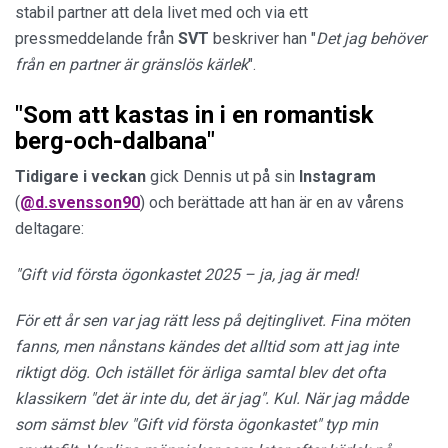
stabil partner att dela livet med och via ett
pressmeddelande från
SVT
beskriver han "
Det jag behöver
från en partner är gränslös kärlek
".
"Som att kastas in i en romantisk
berg-och-dalbana"
Tidigare i veckan
gick Dennis ut på sin
Instagram
(
@d.svensson90
) och berättade att han är en av vårens
deltagare:
"Gift vid första ögonkastet 2025 – ja, jag är med!
För ett år sen var jag rätt less på dejtinglivet. Fina möten
fanns, men nånstans kändes det alltid som att jag inte
riktigt dög. Och istället för ärliga samtal blev det ofta
klassikern "det är inte du, det är jag". Kul.
När jag mådde
som sämst blev "Gift vid första ögonkastet" typ min