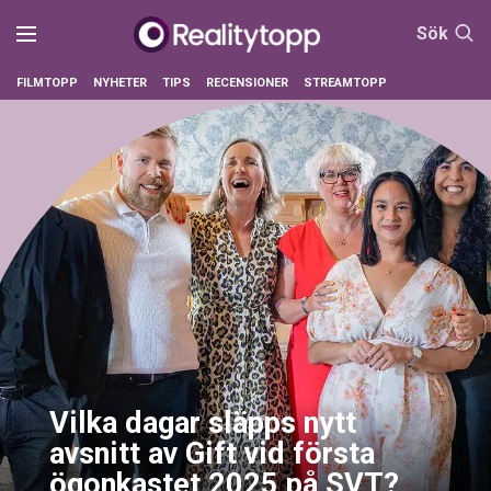
Sök
FILMTOPP
NYHETER
TIPS
RECENSIONER
STREAMTOPP
Vilka dagar släpps nytt
avsnitt av Gift vid första
ögonkastet 2025 på SVT?