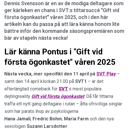
Dennis Svensson är en av de modiga deltagare som
ger kärleken en chans i SVT:s tittarsuccé "Gift vid
första ögonkastet" våren 2025, och i den här
artikeln kan du passa på att lära känna honom lite
bättre inför den kommande säsongspremiären som
bär av stapeln nästa vecka!
Lär känna Pontus i "Gift vid
första ögonkastet" våren 2025
Nästa vecka, mer specifikt den 11 april på
SVT Play
–
samt den 14 april klockan 21.00 på
SVT1
– är det
efterlängtad comeback för
SVT
:s mest populära
dejtingreality
Gift vid första ögonkastet
. Då får tittarna
träffa ett nytt gäng deltagare i rutan – åtta ofrivilliga singlar
som har parats ihop av psykologerna
Hana
Jamali
,
Fredric
Bohm
,
Maria
Farm
och den nya
sexologen
Suzann
Larsdotter
.