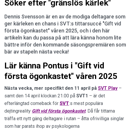
Söker efter "gränslös kärlek"
Dennis Svensson är en av de modiga deltagare som
ger kärleken en chans i SVT:s tittarsuccé "Gift vid
första ögonkastet" våren 2025, och i den här
artikeln kan du passa på att lära känna honom lite
bättre inför den kommande säsongspremiären som
bär av stapeln nästa vecka!
Lär känna Pontus i "Gift vid
första ögonkastet" våren 2025
Nästa vecka, mer specifikt den 11 april på
SVT Play
–
samt den 14 april klockan 21.00 på
SVT1
– är det
efterlängtad comeback för
SVT
:s mest populära
dejtingreality
Gift vid första ögonkastet
. Då får tittarna
träffa ett nytt gäng deltagare i rutan – åtta ofrivilliga singlar
som har parats ihop av psykologerna