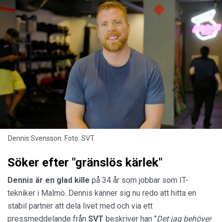
Dennis Svensson. Foto: SVT.
Söker efter "gränslös kärlek"
Dennis är en glad kille
på 34 år som jobbar som IT-
tekniker i Malmö. Dennis känner sig nu redo att hitta en
stabil partner att dela livet med och via ett
pressmeddelande från
SVT
beskriver han "
Det jag behöver