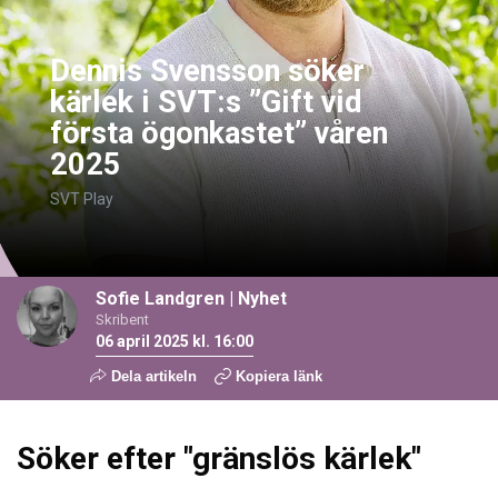
Dennis Svensson söker
kärlek i SVT:s ”Gift vid
första ögonkastet” våren
2025
SVT Play
Sofie Landgren
|
Nyhet
Skribent
06 april 2025 kl. 16:00
Dela artikeln
Kopiera länk
Söker efter "gränslös kärlek"