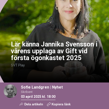
Lär känna Jannika Svensson i
vårens upplaga av Gift vid
första ögonkastet 2025
SVT Play
Sofie Landgren
|
Nyhet
Skribent
03 april 2025 kl. 18:00
Dela artikeln
Kopiera länk