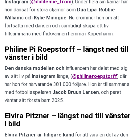
Instagram
(
@diddemie_from
). Under hela sin karriär har
hon dansat för stora stjärnor som
Dua
Lipa
,
Robbie
Williams
och
Kylie
Minogue
. Nu drömmer hon om att
fortsätta med dansen och samtidigt skapa ett liv
tillsammans med flickvännen hemma i Köpenhamn.
Philine Pi Roepstorff – längst ned till
vänster i bild
Den danska modellen och
influencern har delat med sig
av sitt liv på
Instagram
länge, (
@philineroepstorff
) där
har hon för närvarande 381 000 följare. Hon är tillsammans
med fotbollsspelaren
Jacob
Bruun
Larsen
, och paret
väntar sitt första barn 2025.
Elvira Pitzner – längst ned till vänster
i bild
Elvira Pitzner är tidigare känd
för att vara en del av den