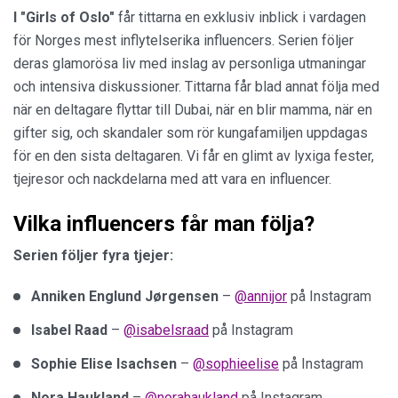
I "Girls of Oslo"
får tittarna en exklusiv inblick i vardagen
för Norges mest inflytelserika influencers. Serien följer
deras glamorösa liv med inslag av personliga utmaningar
och intensiva diskussioner. Tittarna får blad annat följa med
när en deltagare flyttar till Dubai, när en blir mamma, när en
gifter sig, och skandaler som rör kungafamiljen uppdagas
för en den sista deltagaren. Vi får en glimt av lyxiga fester,
tjejresor och nackdelarna med att vara en influencer.
Vilka influencers får man följa?
Serien följer fyra tjejer:
Anniken Englund Jørgensen
–
@annijor
på Instagram
Isabel Raad
–
@isabelsraad
på Instagram
Sophie Elise
Isachsen
–
@sophieelise
på Instagram
Nora Haukland
–
@norahaukland
på Instagram