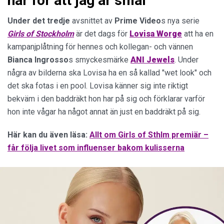
har för att jag är smal"
Under det tredje
avsnittet av
Prime
Video
s nya serie
Girls of Stockholm
är det dags för
Lovisa
Worge
att ha en
kampanjplåtning för hennes och kollegan- och vännen
Bianca Ingrosso
s smyckesmärke
ANI Jewels
. Under
några av bilderna ska Lovisa ha en så kallad "wet look" och
det ska fotas i en pool. Lovisa känner sig inte riktigt
bekväm i den baddräkt hon har på sig och förklarar varför
hon inte vågar ha något annat än just en baddräkt på sig.
Här kan du även läsa:
Allt om Girls of Sthlm premiär –
får följa livet som influenser bakom kulisserna