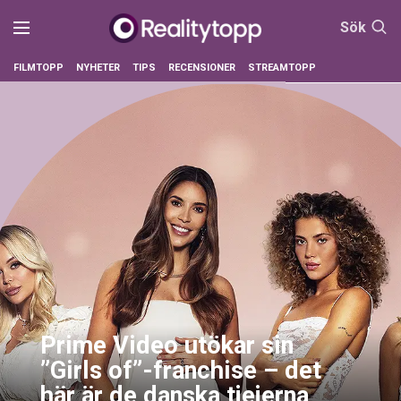
Sök
FILMTOPP
NYHETER
TIPS
RECENSIONER
STREAMTOPP
Prime Video utökar sin
”Girls of”-franchise – det
här är de danska tjejerna