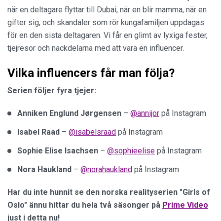
när en deltagare flyttar till Dubai, när en blir mamma, när en
gifter sig, och skandaler som rör kungafamiljen uppdagas
för en den sista deltagaren. Vi får en glimt av lyxiga fester,
tjejresor och nackdelarna med att vara en influencer.
Vilka influencers får man följa?
Serien följer fyra tjejer:
Anniken Englund Jørgensen
–
@annijor
på Instagram
Isabel Raad
–
@isabelsraad
på Instagram
Sophie Elise
Isachsen
–
@sophieelise
på Instagram
Nora Haukland
–
@norahaukland
på Instagram
Har du inte hunnit se den norska realityserien "Girls of
Oslo" ännu hittar du hela två säsonger på
Prime Video
just i detta nu!