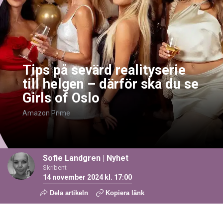
Tips på sevärd realityserie
till helgen – därför ska du se
Girls of Oslo
Amazon Prime
Sofie Landgren
|
Nyhet
Skribent
14 november 2024 kl. 17:00
Dela artikeln
Kopiera länk