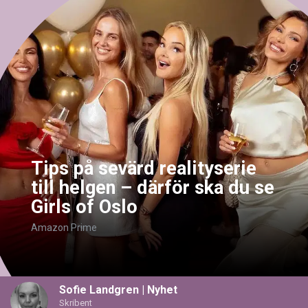
Tips på sevärd realityserie
till helgen – därför ska du se
Girls of Oslo
Amazon Prime
Sofie Landgren
|
Nyhet
Skribent