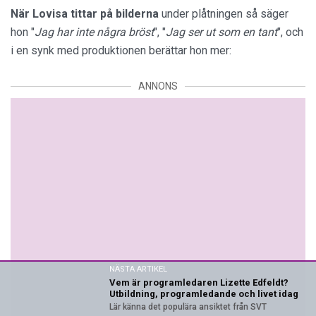
När Lovisa tittar
på
bilderna
under plåtningen så säger
hon "
Jag har inte några bröst
", "
Jag ser ut som en tant
", och
i en synk med produktionen berättar hon mer:
ANNONS
NÄSTA ARTIKEL
Vem är programledaren Lizette Edfeldt?
Utbildning, programledande och livet idag
Lär känna det populära ansiktet från SVT