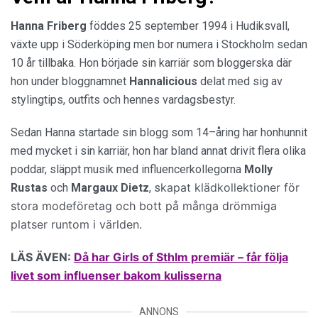
Hanna Friberg
föddes 25 september 1994 i Hudiksvall,
växte upp i Söderköping men bor numera i Stockholm sedan
10 år tillbaka. Hon började sin karriär som bloggerska där
hon under bloggnamnet
Hannalicious
delat med sig av
stylingtips, outfits och hennes vardagsbestyr.
Sedan Hanna startade sin blogg som 14–åring har honhunnit
med mycket i sin karriär, hon har bland annat drivit flera olika
poddar, släppt musik med influencerkollegorna
Molly
kapat klädkollektioner för
Rustas
och
Margaux Dietz
, s
stora modeföretag och bott på många drömmiga
platser runtom i världen.
LÄS ÄVEN:
Då har Girls of Sthlm premiär – får följa
livet som influenser bakom kulisserna
ANNONS