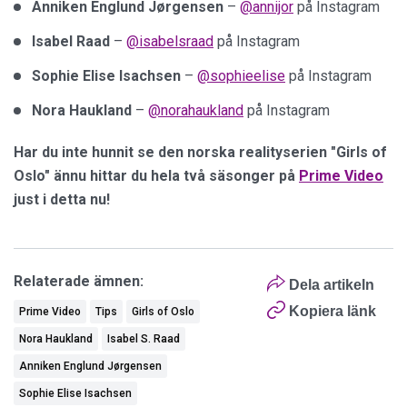
Anniken Englund Jørgensen
–
@annijor
på Instagram
Isabel Raad
–
@isabelsraad
på Instagram
Sophie Elise
Isachsen
–
@sophieelise
på Instagram
Nora Haukland
–
@norahaukland
på Instagram
Har du inte hunnit se den norska realityserien "Girls of
Oslo" ännu hittar du hela två säsonger på
Prime Video
just i detta nu!
Relaterade ämnen:
Dela artikeln
Kopiera länk
Prime Video
Tips
Girls of Oslo
Nora Haukland
Isabel S. Raad
Anniken Englund Jørgensen
Sophie Elise Isachsen