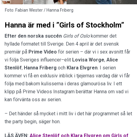
Foto: Fabian Wester / Hanna Friberg
Hanna är med i ”Girls of Stockholm”
Efter den norska succén
Girls of Oslo
kommer det
hyllade formatet till Sverige. Den 4 april är det svensk
premiär på
Prime
Video
för serien – där vi i sex avsnitt får
vi följa Sveriges influencer–elit
Lovisa Worge
,
Alice
Stenlöf
,
Hanna Friberg
och
Klara Elvgren
. I serien
kommer vi få en exklusiv inblick i tjejernas vardag där vi får
följa med bakom kulisserna i deras glamourösa liv. I ett
klipp på Prime Videos Instagram berättar Hanna om vad vi
kan förvänta oss av serien.
– Det händer så mycket i mitt liv i det här programmet så let
the party begin, säger hon.
LÄS ÄVEN:
Alice Stenlöf och Klara Elvgren om Girls of