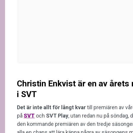
Christin Enkvist är en av året
i SVT
Det är inte allt för långt kvar
till premiären av v
på
SVT
och
SVT Play
, utan redan nu på söndag, de
den kommande premiären av den tredje säsongen
alla en chans att lära känna några av säsongens me