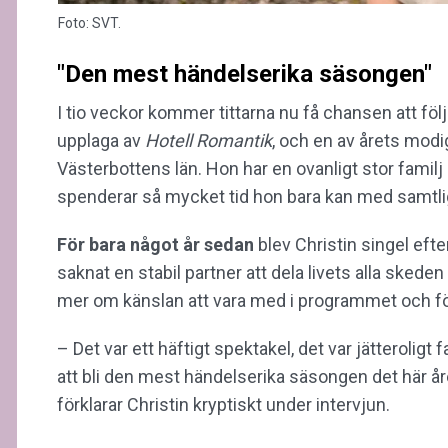
Foto: SVT.
"Den mest händelserika säsongen"
I tio veckor kommer tittarna nu få chansen att följ
upplaga av
Hotell Romantik
, och en av årets modi
Västerbottens län. Hon har en ovanligt stor famil
spenderar så mycket tid hon bara kan med samtli
För bara något år sedan
blev Christin singel efte
saknat en stabil partner att dela livets alla skede
mer om känslan att vara med i programmet och f
– Det var ett häftigt spektakel, det var jätteroligt 
att bli den mest händelserika säsongen det här åre
förklarar Christin kryptiskt under intervjun.