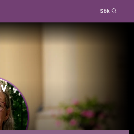
Sök
av