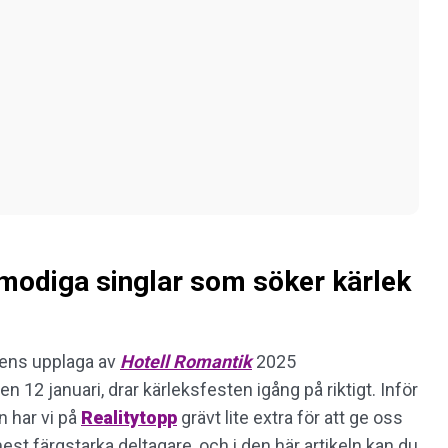
s modiga singlar som söker kärlek
årens upplaga av
Hotell Romantik
2025
n 12 januari, drar kärleksfesten igång på riktigt. Inför
 har vi på
Realitytopp
grävt lite extra för att ge oss
st färgstarka deltagare, och i den här artikeln kan du