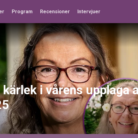
er
Program
Recensioner
Intervjuer
 kärlek i vårens upplaga 
25