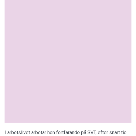
I arbetslivet arbetar hon fortfarande på SVT, efter snart tio