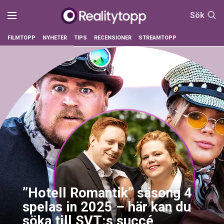
Sök
FILMTOPP
NYHETER
TIPS
RECENSIONER
STREAMTOPP
”Hotell Romantik” säsong 4
spelas in 2025 – här kan du
söka till SVT:s succé