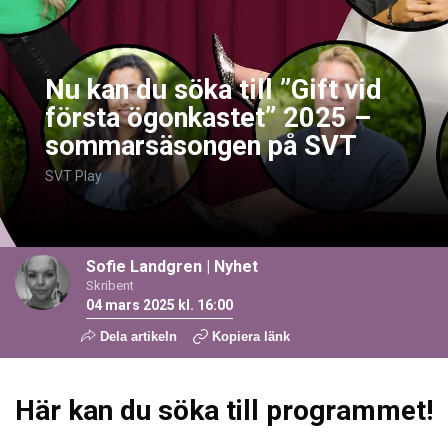
Nu kan du söka till ”Gift vid
första ögonkastet” 2025 –
sommarsäsongen på SVT
SVT Play
Sofie Landgren
|
Nyhet
Skribent
04 mars 2025 kl. 16:00
Dela artikeln
Kopiera länk
Här kan du söka till programmet!