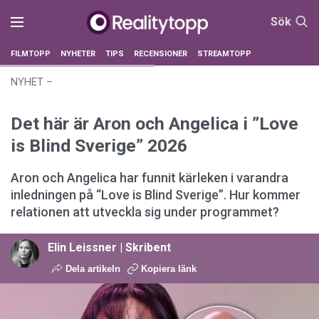
Sök
FILMTOPP
NYHETER
TIPS
RECENSIONER
STREAMTOPP
NYHET
–
Uppdaterad: 14 mars 2026 kl. 20:54
Publicerad:
12
mars 2026 kl. 15:07
Det här är Aron och Angelica i ”Love
is Blind Sverige” 2026
Aron och Angelica har funnit kärleken i varandra
inledningen på “Love is Blind Sverige”. Hur kommer
relationen att utveckla sig under programmet?
Elin Leissner | Skribent
Dela artikeln
Kopiera länk