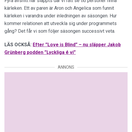
Fyra avsnitt har släppts där vi fått se tio personer finna
kärleken. Ett av paren är Aron och Angelica som funnit
kärleken i varandra under inledningen av säsongen. Hur
kommer relationen att utveckla sig under programmets
gång? Det får vi som följer säsongen successivt veta.
LÄS OCKSÅ:
Efter ”Love is Blind” – nu släpper Jakob
Grünberg podden ”Lyckliga é vi”
ANNONS