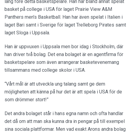
lång före detta basketspelare. Han har bland annat spelat
basket på college i USA för laget Prairie View A&M
Panthers men’s Basketball. Han har även spelat i Italien i
laget Bari samt i Sverige för laget Trelleborg Pirates samt
laget Sloga i Uppsala.
Han är uppvuxen i Uppsala men bor idag i Stockholm, där
han driver två bolag. Det ena bolaget är en agentfirma för
basketspelare som även arrangerar basketevenemang
tillsammans med college skolor i USA.
“Vårt mål är att utveckla ung talang samt ge dem
möjligheten att känna på hur det är att spela i USA för de
som drömmer stort!”
Det andra bolaget står i hans egna namn och ofta handlar
det då om att man ska kunna dra in pengar på till exempel
sina sociala plattformar. Men vad exakt Arons andra bolag