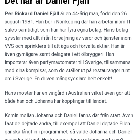
Det här är Daniel Fjäll
Per Rickard Daniel Fjäll
är en 44-årig man, född den 26
augusti 1981. Han bor i Norrköping där han arbetar inom IT
sales samtidigt som han har fyra egna bolag. Hans bolag
sysslar med allt ifrån försäljning av varor och tjänster inom
VVS och sprinklers till att äga och förvalta aktier. Han är
även gymägare samt delägare i ett ölbryggeri. Han
importerar även parfymautomater till Sverige, tillsammans
med sina kompisar, som de ställer ut på restauranger runt
om i Sverige. En driven mångsysslare helt enkelt!
Hans moster har en vingård i Australien vilket även gör att
både han och Johanna har kopplingar till landet.
Kemin mellan Johanna och Daniel fanns där från start. Även
fast de dejtade andra, till exempel att Daniel dejtade Ellen
ganska långt in i programmet, så valde Johanna och Daniel
varandra till sist. Hur kommer deras relation urarta sig?