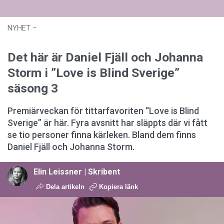
NYHET
–
Uppdaterad: kl. 10:38
Publicerad:
12 mars 2026 kl.
10:19
Det här är Daniel Fjäll och Johanna
Storm i ”Love is Blind Sverige”
säsong 3
Premiärveckan för tittarfavoriten “Love is Blind
Sverige” är här. Fyra avsnitt har släppts där vi fått
se tio personer finna kärleken. Bland dem finns
Daniel Fjäll och Johanna Storm.
Elin Leissner | Skribent
Dela artikeln
Kopiera länk