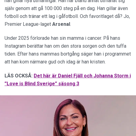
han gillar nya utmaningar. Han har bland annat utmanat sig
själv genom att gå 100 000 steg på en dag. Han gillar även
fotboll och tränar ett lag i gåfotboll. Och favoritlaget då? Jo,
Premier League-laget
Arsenal
.
Under 2025 förlorade han sin mamma i cancer. På hans
Instagram berättar han om den stora sorgen och den tuffa
tiden. Efter hans mammas bortgång säger han i programmet
att han kom närmare gud och idag är han kristen.
LÄS OCKSÅ:
Det här är Daniel Fjäll och Johanna Storm i
”Love is Blind Sverige” säsong 3