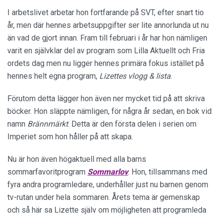
I arbetslivet arbetar hon fortfarande på SVT, efter snart tio
år, men där hennes arbetsuppgifter ser lite annorlunda ut nu
än vad de gjort innan. Fram till februari i år har hon nämligen
varit en självklar del av program som Lilla Aktuellt och Fria
ordets dag men nu ligger hennes primära fokus istället på
hennes helt egna program,
Lizettes vlogg & lista
.
Förutom detta lägger hon även ner mycket tid på att skriva
böcker. Hon släppte nämligen, för några år sedan, en bok vid
namn
Brännmärkt
. Detta är den första delen i serien om
Imperiet som hon håller på att skapa.
Nu är hon även högaktuell med alla barns
sommarfavoritprogram
Sommarlov
. Hon, tillsammans med
fyra andra programledare, underhåller just nu barnen genom
tv-rutan under hela sommaren. Årets tema är gemenskap
och så här sa Lizette själv om möjligheten att programleda