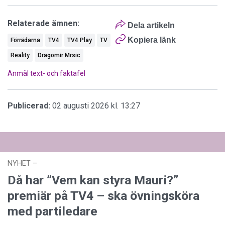
Relaterade ämnen:
Dela artikeln
Kopiera länk
Förrädarna
TV4
TV4 Play
TV
Reality
Dragomir Mrsic
Anmäl text- och faktafel
Publicerad:
02 augusti 2026 kl. 13:27
NYHET
–
27 juli 2026 kl. 17:59
Då har ”Vem kan styra Mauri?”
premiär på TV4 – ska övningsköra
med partiledare