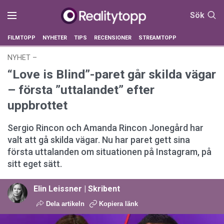
Sök
FILMTOPP
NYHETER
TIPS
RECENSIONER
STREAMTOPP
NYHET
–
16 april 2026 kl. 19:38
“Love is Blind”-paret går skilda vägar
– första ”uttalandet” efter
uppbrottet
Sergio Rincon och Amanda Rincon Jonegård har
valt att gå skilda vägar. Nu har paret gett sina
första uttalanden om situationen på Instagram, på
sitt eget sätt.
Elin Leissner | Skribent
Dela artikeln
Kopiera länk