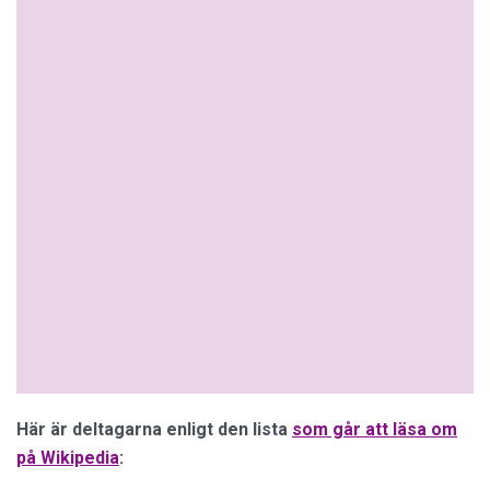
Här är deltagarna enligt den lista
som går att läsa om
på Wikipedia
: