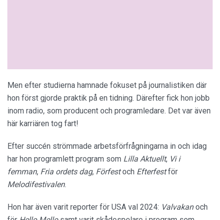
Men efter studierna hamnade fokuset på journalistiken där
hon först gjorde praktik på en tidning. Därefter fick hon jobb
inom radio, som producent och programledare. Det var även
här karriären tog fart!
Efter succén strömmade arbetsförfrågningarna in och idag
har hon programlett program som
Lilla Aktuellt
,
Vi i
femman
,
Fria ordets dag
,
Förfest
och
Efterfest
för
Melodifestivalen
.
Hon har även varit reporter för USA val 2024:
Valvakan
och
för
Hello Mello
samt varit skådespelare i program som