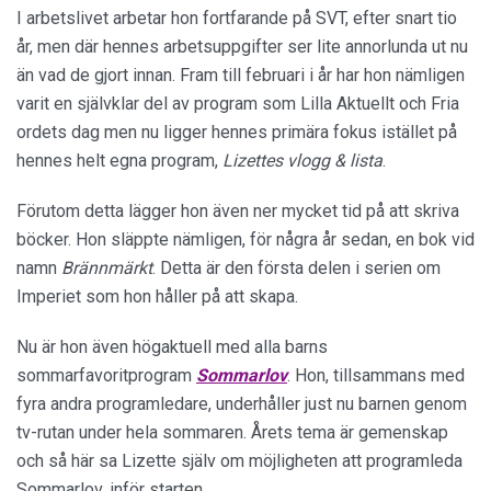
I arbetslivet arbetar hon fortfarande på SVT, efter snart tio
år, men där hennes arbetsuppgifter ser lite annorlunda ut nu
än vad de gjort innan. Fram till februari i år har hon nämligen
varit en självklar del av program som Lilla Aktuellt och Fria
ordets dag men nu ligger hennes primära fokus istället på
hennes helt egna program,
Lizettes vlogg & lista
.
Förutom detta lägger hon även ner mycket tid på att skriva
böcker. Hon släppte nämligen, för några år sedan, en bok vid
namn
Brännmärkt
. Detta är den första delen i serien om
Imperiet som hon håller på att skapa.
Nu är hon även högaktuell med alla barns
sommarfavoritprogram
Sommarlov
. Hon, tillsammans med
fyra andra programledare, underhåller just nu barnen genom
tv-rutan under hela sommaren. Årets tema är gemenskap
och så här sa Lizette själv om möjligheten att programleda
Sommarlov, inför starten.