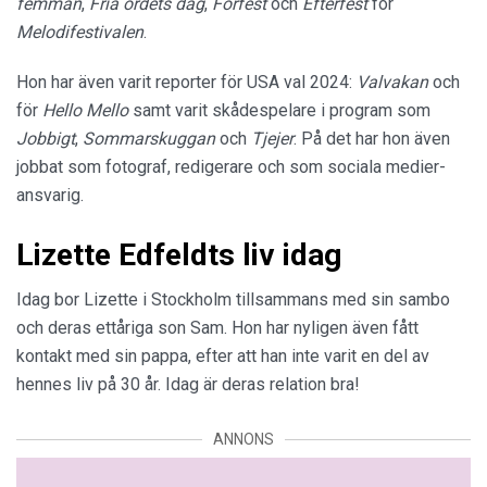
femman
,
Fria ordets dag
,
Förfest
och
Efterfest
för
Melodifestivalen
.
Hon har även varit reporter för USA val 2024:
Valvakan
och
för
Hello Mello
samt varit skådespelare i program som
Jobbigt
,
Sommarskuggan
och
Tjejer
. På det har hon även
jobbat som fotograf, redigerare och som sociala medier-
ansvarig.
Lizette Edfeldts liv idag
Idag bor Lizette i Stockholm tillsammans med sin sambo
och deras ettåriga son Sam. Hon har nyligen även fått
kontakt med sin pappa, efter att han inte varit en del av
hennes liv på 30 år. Idag är deras relation bra!
ANNONS