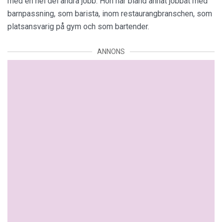
med en hel del andra jobb. Hon har bland annat jobbat med
barnpassning, som barista, inom restaurangbranschen, som
platsansvarig på gym och som bartender.
ANNONS