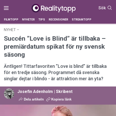
Sök
FILMTOPP
NYHETER
TIPS
RECENSIONER
STREAMTOPP
NYHET
–
29 januari 2026 kl. 13:45
Succén ”Love is Blind” är tillbaka –
premiärdatum spikat för ny svensk
säsong
Äntligen! Tittarfavoriten ”Love is blind” är tillbaka
för en tredje säsong. Programmet då svenska
singlar dejtar i blindo - är attraktion mer än yta?
Josefin Adenholm | Skribent
Dela artikeln
Kopiera länk