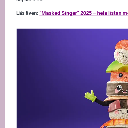
Läs även:
”Masked Singer” 2025 – hela listan 