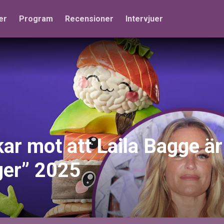
er
Program
Recensioner
Intervjuer
kar mot att Laila Bagge är
ger” 2025