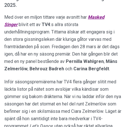
2025.
Med över en miljon tittare varje avsnitt har
Masked
Singer
blivit ett av
TV4
:s allra största
underhållningsprogram. Tittarna älskar att engagera sig i
den stora gissningsleken där kluriga gåtor varvas med
framträdanden på scen. Fredagen den 28 mars är det dags
igen, då har en ny säsong premiär. Den här gången blir det
med en ny panel bestående av
Pernilla
Wahlgren
,
Måns
Zelmerlöw
,
Behrouz Badreh
och
Carina Bergfeldt
.
Inför säsongspremiärerna har TV4 flera gånger slitit med
läckta listor på nätet som avslöjar vilka kändisar som
gömmer sig bakom dräkterna. När vi nu laddar inför den nya
säsongen har det stormat en hel del runt Zelmerlöw som
befinner sig i en skilsmässa med Ciara Zelmerlöw. Läget är
spänt då hon samtidigt inte bara medverkar i TV4-
programmet
Let's Dance
, utan också har riktat allvarliga