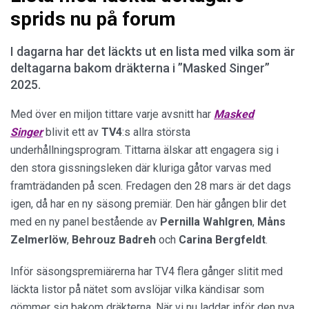
sprids nu på forum
I dagarna har det läckts ut en lista med vilka som är
deltagarna bakom dräkterna i ”Masked Singer”
2025.
Med över en miljon tittare varje avsnitt har
Masked
Singer
blivit ett av
TV4
:s allra största
underhållningsprogram. Tittarna älskar att engagera sig i
den stora gissningsleken där kluriga gåtor varvas med
framträdanden på scen. Fredagen den 28 mars är det dags
igen, då har en ny säsong premiär. Den här gången blir det
med en ny panel bestående av
Pernilla
Wahlgren
,
Måns
Zelmerlöw
,
Behrouz Badreh
och
Carina Bergfeldt
.
Inför säsongspremiärerna har TV4 flera gånger slitit med
läckta listor på nätet som avslöjar vilka kändisar som
gömmer sig bakom dräkterna. När vi nu laddar inför den nya