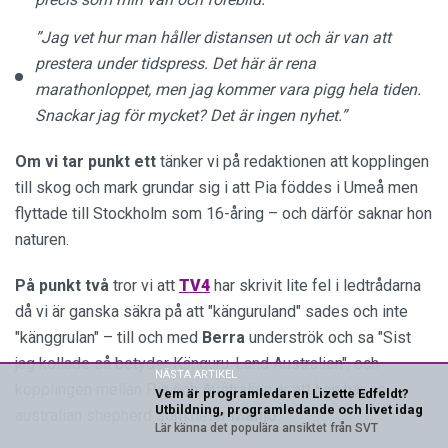
”Jag vet hur man håller distansen ut och är van att
prestera under tidspress. Det här är rena
marathonloppet, men jag kommer vara pigg hela tiden.
Snackar jag för mycket? Det är ingen nyhet.”
Om vi tar punkt ett
tänker vi på redaktionen att kopplingen
till skog och mark grundar sig i att Pia föddes i Umeå men
flyttade till Stockholm som 16-åring – och därför saknar hon
naturen.
På punkt två
tror vi att
TV4
har skrivit lite fel i ledtrådarna
då vi är ganska säkra på att "känguruland" sades och inte
"känggrulan" – till och med
Berra
underströk och sa "Sist
jag kollade så betyder Känguru-Land Australien", och
NÄSTA ARTIKEL
kopplingen mellan Pia och Australien är att hon har en
Vem är programledaren Lizette Edfeldt?
Utbildning, programledande och livet idag
australian shepherd som heter
Manjo
.
Lär känna det populära ansiktet från SVT