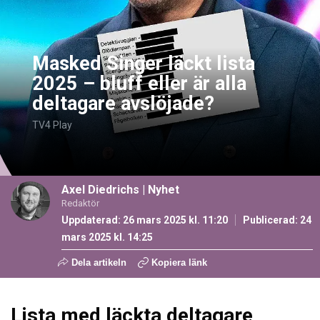
Masked Singer läckt lista
2025 – bluff eller är alla
deltagare avslöjade?
TV4 Play
Axel Diedrichs
|
Nyhet
Redaktör
Uppdaterad: 26 mars 2025 kl. 11:20
Publicerad:
24
mars 2025 kl. 14:25
Dela artikeln
Kopiera länk
Lista med läckta deltagare