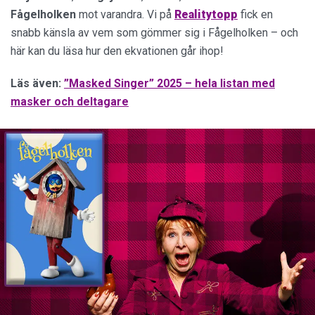
Fågelholken
mot varandra. Vi på
Realitytopp
fick en
snabb känsla av vem som gömmer sig i Fågelholken – och
här kan du läsa hur den ekvationen går ihop!
Läs även:
”Masked Singer” 2025 – hela listan med
masker och deltagare