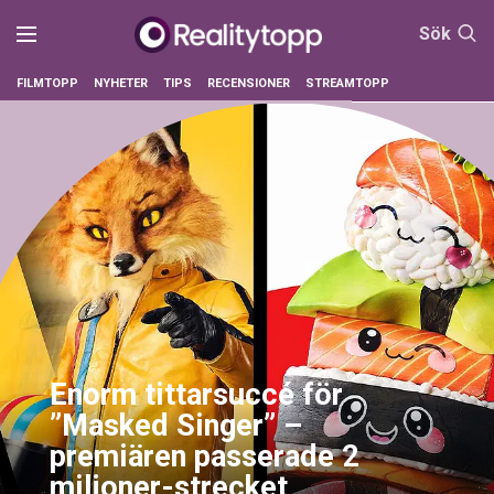
Sök
FILMTOPP
NYHETER
TIPS
RECENSIONER
STREAMTOPP
Enorm tittarsuccé för
”Masked Singer” –
premiären passerade 2
miljoner-strecket