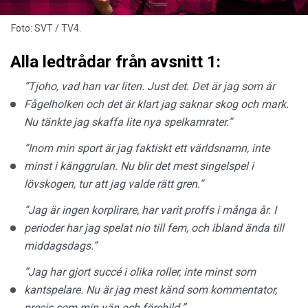
Foto: SVT / TV4.
Alla ledtrådar från avsnitt 1:
”Tjoho, vad han var liten. Just det. Det är jag som är
Fågelholken och det är klart jag saknar skog och mark.
Nu tänkte jag skaffa lite nya spelkamrater.”
”Inom min sport är jag faktiskt ett världsnamn, inte
minst i känggrulan. Nu blir det mest singelspel i
lövskogen, tur att jag valde rätt gren.”
”Jag är ingen korplirare, har varit proffs i många år. I
perioder har jag spelat nio till fem, och ibland ända till
middagsdags.”
”Jag har gjort succé i olika roller, inte minst som
kantspelare. Nu är jag mest känd som kommentator,
precis som min vän och förebild.”