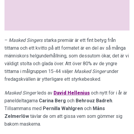
–
Masked Singers
starka premiär är ett fint betyg från
tittarna och ett kvitto på att formatet är en del av så många
människors helgunderhållning, som dessutom ökar, det är vi
väldigt stolta och glada över. Att över 80% av de yngre
tittarna i målgruppen 15-44 väljer
Masked Singer
under
fredagskvällen är ytterligare ett styrkebesked.
Masked Singer
leds av
David
Hellenius
och nytt för i år är
paneldeltagarna
Carina Berg
och
Behrouz Badreh
.
Tillsammans med
Pernilla Wahlgren
och
Måns
Zelmerlöw
tävlar de om att gissa vem som gömmer sig
bakom maskerna.