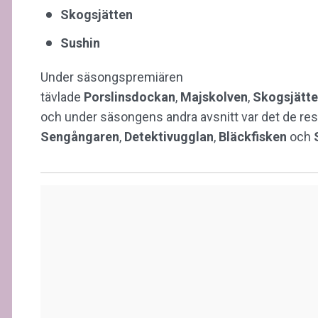
Skogsjätten
Sushin
Under säsongspremiären
tävlade
Porslinsdockan
,
Majskolven
,
Skogsjätt
och under säsongens andra avsnitt var det de re
Sengångaren
,
Detektivugglan
,
Bläckfisken
och