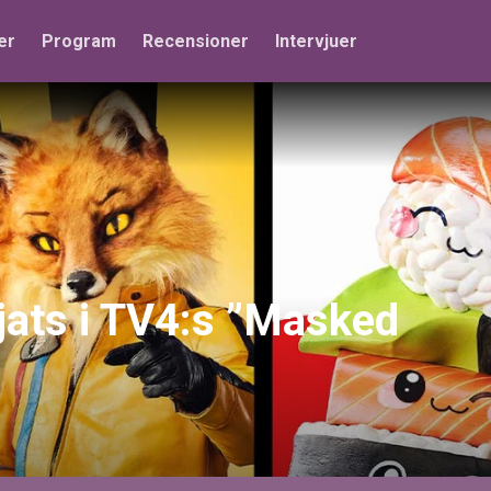
er
Program
Recensioner
Intervjuer
jats i TV4:s ”Masked