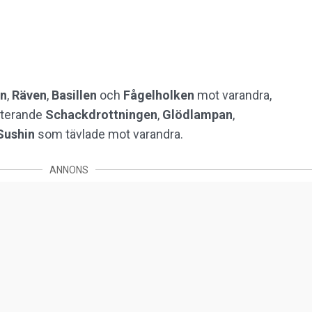
en
,
Räven
,
Basillen
och
Fågelholken
mot varandra,
sterande
Schackdrottningen
,
Glödlampan
,
Sushin
som tävlade mot varandra.
ANNONS