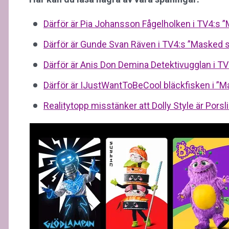
Därför är Pia Johansson Fågelholken i TV4:s 
Därför är Gunde Svan Räven i TV4:s ”Masked s
Därför är Anis Don Demina Detektivugglan i T
Därför är IJustWantToBeCool bläckfisken i ”
Realitytopp misstänker att Dolly Style är Por