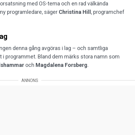
en storsatsning med OS-tema och en rad välkända
ny programledare, säger
Christina
Hill
, programchef
lag
gen denna gång avgöras i lag – och samtliga
agit i programmet. Bland dem märks stora namn som
Alshammar
och
Magdalena Forsberg
.
ANNONS