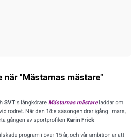
 när "Mästarnas mästare"
ch
SVT
:s långkörare
Mästarnas mästare
laddar om
id rodret. När den 18:e säsongen drar igång i mars,
rsta gången av sportprofilen
Karin
Frick
.
skade program i över 15 år, och vår ambition är att