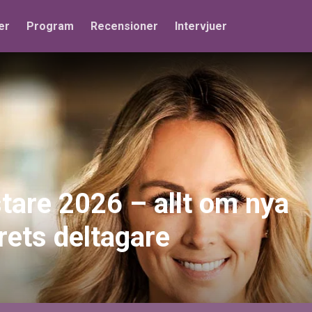
er
Program
Recensioner
Intervjuer
are 2026 – allt om nya
rets deltagare