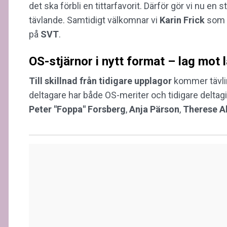
det ska förbli en tittarfavorit. Därför gör vi nu 
tävlande. Samtidigt välkomnar vi
Karin
Frick
som 
på
SVT
.
OS-stjärnor i nytt format – lag mot 
Till skillnad från tidigare upplagor
kommer tävlin
deltagare har både OS-meriter och tidigare delt
Peter "Foppa" Forsberg
,
Anja Pärson
,
Therese 