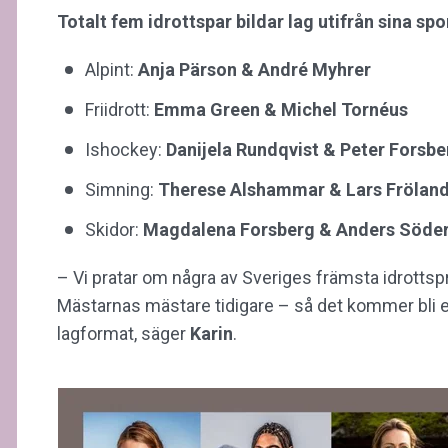
Totalt fem idrottspar bildar lag utifrån sina sp
Alpint:
Anja Pärson & André Myhrer
Friidrott:
Emma Green & Michel Tornéus
Ishockey:
Danijela Rundqvist & Peter Forsbe
Simning:
Therese Alshammar & Lars Frölan
Skidor:
Magdalena Forsberg & Anders Söde
– Vi pratar om några av Sveriges främsta idrottsp
Mästarnas mästare tidigare – så det kommer bli ex
lagformat, säger
Karin
.