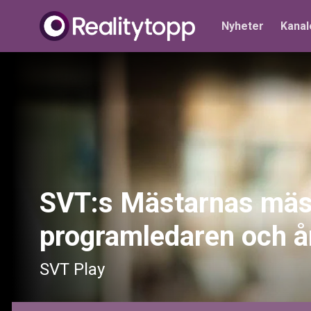
Nyheter
Kanal
SVT:s Mästarnas mäst
programledaren och å
SVT Play