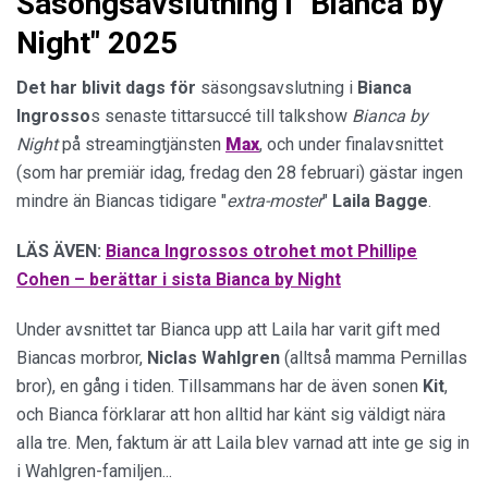
Säsongsavslutning i "Bianca by
Night" 2025
Det har blivit dags för
säsongsavslutning i
Bianca
Ingrosso
s senaste tittarsuccé till talkshow
Bianca by
Night
på streamingtjänsten
Max
, och under finalavsnittet
(som har premiär idag, fredag den 28 februari) gästar ingen
mindre än Biancas tidigare "
extra-moster
"
Laila Bagge
.
LÄS ÄVEN:
Bianca Ingrossos otrohet mot Phillipe
Cohen – berättar i sista Bianca by Night
Under avsnittet tar Bianca upp att Laila har varit gift med
Biancas morbror,
Niclas Wahlgren
(alltså mamma Pernillas
bror), en gång i tiden. Tillsammans har de även sonen
Kit
,
och Bianca förklarar att hon alltid har känt sig väldigt nära
alla tre. Men, faktum är att Laila blev varnad att inte ge sig in
i Wahlgren-familjen...