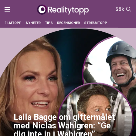
Sök
FILMTOPP
NYHETER
TIPS
RECENSIONER
STREAMTOPP
Laila Bagge om giftermålet
med Niclas Wahlgren: ”Ge
dig inte in i Wahlgren”