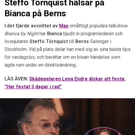
Steffo Törnquist hälsar på
Bianca på Berns
I det fjärde avsnittet av
Max
omåttligt populära talkshow
Bianca by Night
har
Bianca
bjudit in programledaren och
livsnjutaren
Steffo
Törnquist
till
Berns
Salonger i
Stockholm. Väl på plats delar han med sig av sina bästa tips
för vardagslyx, och berättar om en bisarr händelse som
ägde rum under en direktsändning...
LÄS ÄVEN:
Skådepelaren Lena Endre älskar att festa:
”Har festat 3 dagar i rad”