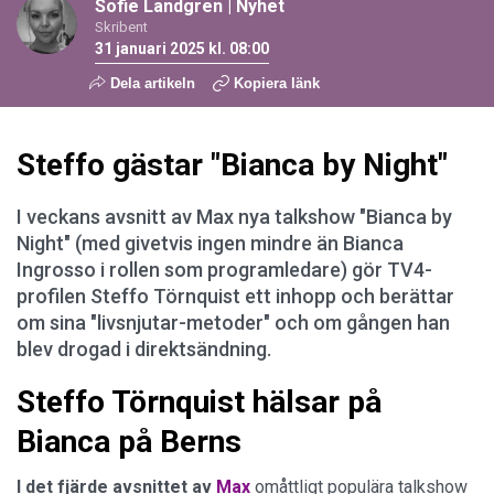
Sofie Landgren
|
Nyhet
Skribent
31 januari 2025 kl. 08:00
Dela artikeln
Kopiera länk
Steffo gästar "Bianca by Night"
I veckans avsnitt av Max nya talkshow "Bianca by
Night" (med givetvis ingen mindre än Bianca
Ingrosso i rollen som programledare) gör TV4-
profilen Steffo Törnquist ett inhopp och berättar
om sina "livsnjutar-metoder" och om gången han
blev drogad i direktsändning.
Steffo Törnquist hälsar på
Bianca på Berns
I det fjärde avsnittet av
Max
omåttligt populära talkshow