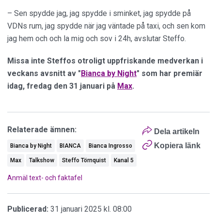
– Sen spydde jag, jag spydde i sminket, jag spydde på
VDNs rum, jag spydde när jag väntade på taxi, och sen kom
jag hem och och la mig och sov i 24h, avslutar Steffo.
Missa inte Steffos otroligt uppfriskande medverkan i
veckans avsnitt av "
Bianca by Night
" som har premiär
idag, fredag den 31 januari på
Max
.
Relaterade ämnen:
Dela artikeln
Kopiera länk
Bianca by Night
BIANCA
Bianca Ingrosso
Max
Talkshow
Steffo Törnquist
Kanal 5
Anmäl text- och faktafel
Publicerad:
31 januari 2025 kl. 08:00