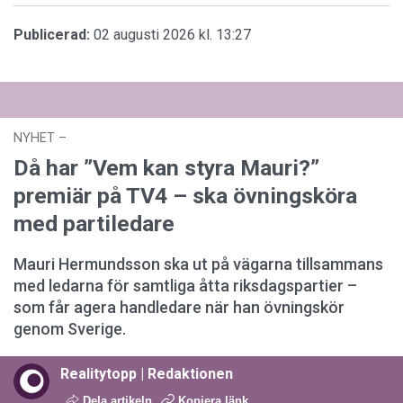
Publicerad:
02 augusti 2026 kl. 13:27
NYHET
–
27 juli 2026 kl. 17:59
Då har ”Vem kan styra Mauri?”
premiär på TV4 – ska övningsköra
med partiledare
Mauri Hermundsson ska ut på vägarna tillsammans
med ledarna för samtliga åtta riksdagspartier –
som får agera handledare när han övningskör
genom Sverige.
Realitytopp | Redaktionen
Dela artikeln
Kopiera länk