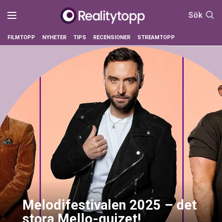
Sök
FILMTOPP
NYHETER
TIPS
RECENSIONER
STREAMTOPP
Melodifestivalen 2025 – det
stora Mello-quizet!