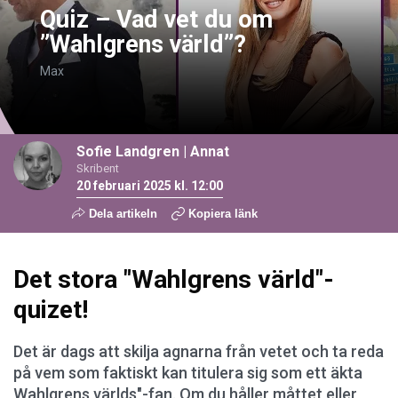
Quiz – Vad vet du om
”Wahlgrens värld”?
Max
Sofie Landgren
| Annat
Skribent
20 februari 2025 kl. 12:00
Dela artikeln
Kopiera länk
Det stora "Wahlgrens värld"-
quizet!
Det är dags att skilja agnarna från vetet och ta reda
på vem som faktiskt kan titulera sig som ett äkta
Wahlgrens världs"-fan. Om du håller måttet eller