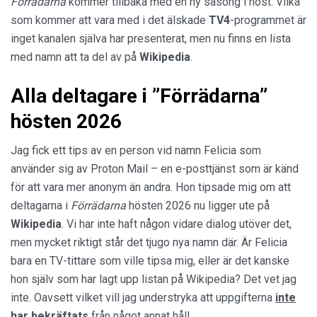
Förrädarna
kommer tillbaka med en ny säsong i höst. Vilka
som kommer att vara med i det älskade
TV4
-programmet är
inget kanalen själva har presenterat, men nu finns en lista
med namn att ta del av på
Wikipedia
.
Alla deltagare i ”Förrädarna”
hösten 2026
Jag fick ett tips av en person vid namn Felicia som
använder sig av Proton Mail – en e-posttjänst som är känd
för att vara mer anonym än andra. Hon tipsade mig om att
deltagarna i
Förrädarna
hösten 2026 nu ligger ute på
Wikipedia
. Vi har inte haft någon vidare dialog utöver det,
men mycket riktigt står det tjugo nya namn där. Är Felicia
bara en TV-tittare som ville tipsa mig, eller är det kanske
hon själv som har lagt upp listan på Wikipedia? Det vet jag
inte. Oavsett vilket vill jag understryka att uppgifterna
inte
har bekräftats
från något annat håll.