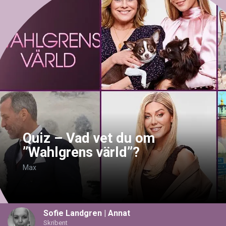
Quiz – Vad vet du om
”Wahlgrens värld”?
Max
Sofie Landgren
| Annat
Skribent