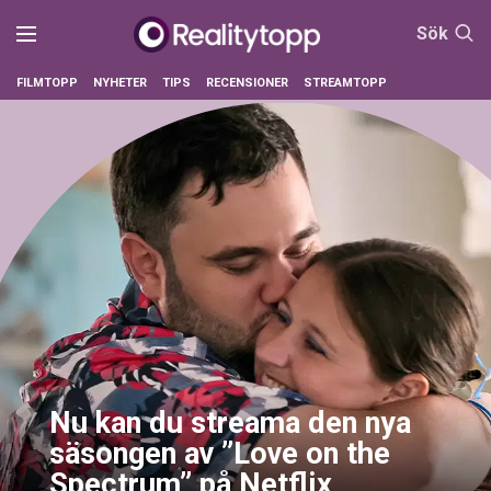
Sök
FILMTOPP
NYHETER
TIPS
RECENSIONER
STREAMTOPP
Nu kan du streama den nya
säsongen av ”Love on the
Spectrum” på Netflix