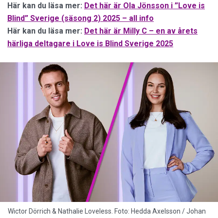
Här kan du läsa mer:
Det här är Ola Jönsson i ”Love is
Blind” Sverige (säsong 2) 2025 – all info
Här kan du läsa mer:
Det här är Milly C – en av årets
härliga deltagare i Love is Blind Sverige 2025
Wictor Dörrich & Nathalie Loveless. Foto: Hedda Axelsson / Johan