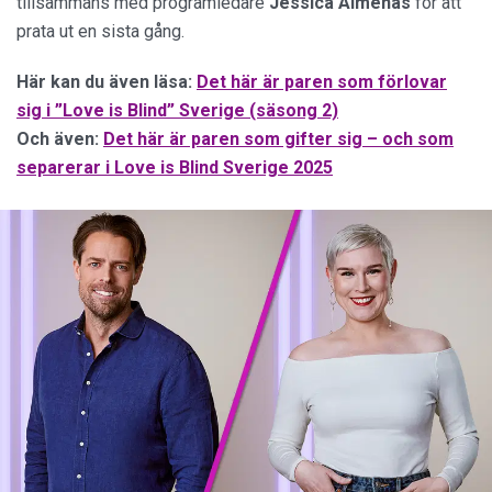
tillsammans med programledare
Jessica
Almenäs
för att
prata ut en sista gång.
Här kan du även läsa:
Det här är paren som förlovar
sig i ”Love is Blind” Sverige (säsong 2)
Och även:
Det här är paren som gifter sig – och som
separerar i Love is Blind Sverige 2025