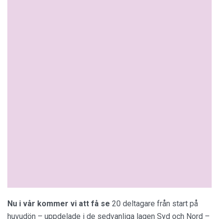
Nu i vår kommer vi att få se
20 deltagare från start på
huvudön – uppdelade i de sedvanliga lagen Syd och Nord –