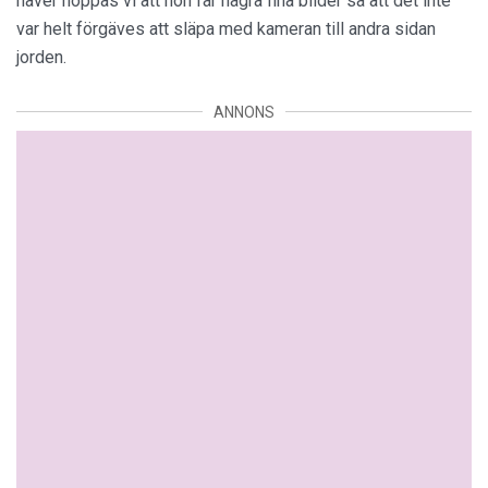
haver hoppas vi att hon får några fina bilder så att det inte
var helt förgäves att släpa med kameran till andra sidan
jorden.
ANNONS