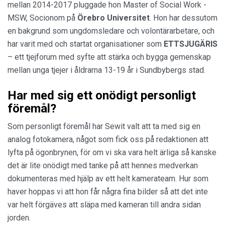
mellan 2014-2017 pluggade hon Master of Social Work -
MSW, Socionom på
Örebro
Universitet
. Hon har dessutom
en bakgrund som ungdomsledare och volontärarbetare, och
har varit med och startat organisationer som
ETTSJUGÄRIS
– ett tjejforum med syfte att stärka och bygga gemenskap
mellan unga tjejer i åldrarna 13-19 år i Sundbybergs stad.
Har med sig ett onödigt personligt
föremål?
Som personligt föremål har Sewit valt att ta med sig en
analog fotokamera, något som fick oss på redaktionen att
lyfta på ögonbrynen, för om vi ska vara helt ärliga så kanske
det är lite onödigt med tanke på att hennes medverkan
dokumenteras med hjälp av ett helt kamerateam. Hur som
haver hoppas vi att hon får några fina bilder så att det inte
var helt förgäves att släpa med kameran till andra sidan
jorden.