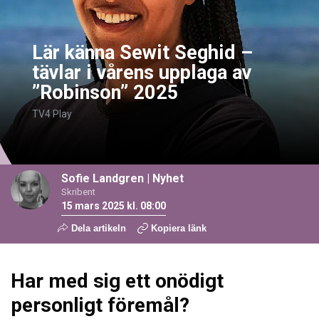
Lär känna Sewit Seghid –
tävlar i vårens upplaga av
”Robinson” 2025
TV4 Play
Sofie Landgren
|
Nyhet
Skribent
15 mars 2025 kl. 08:00
Dela artikeln
Kopiera länk
Har med sig ett onödigt
personligt föremål?