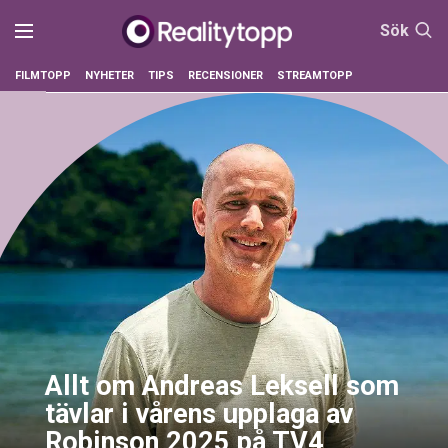
Sök
FILMTOPP
NYHETER
TIPS
RECENSIONER
STREAMTOPP
Allt om Andreas Leksell som
tävlar i vårens upplaga av
Robinson 2025 på TV4