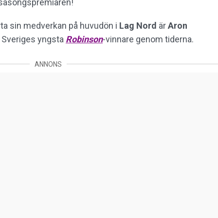
l säsongspremiären!
ta sin medverkan på huvudön i
Lag Nord
är
Aron
li Sveriges yngsta
Robinson
-vinnare genom tiderna.
ANNONS