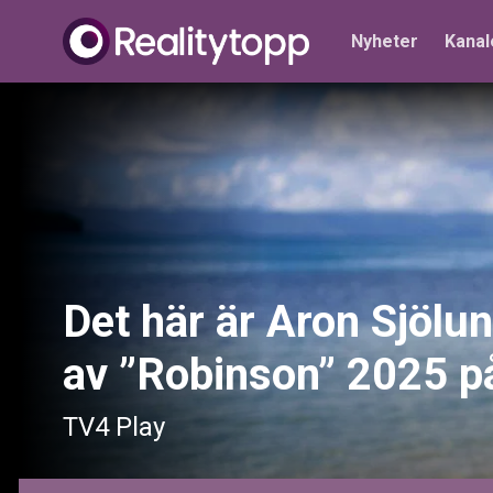
Nyheter
Kanal
Det här är Aron Sjölun
av ”Robinson” 2025 p
TV4 Play