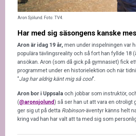
Aron Sjölund. Foto: TV4.
Har med sig säsongens kanske mest
Aron är idag 19 år,
men under inspelningen var han 
populära tävlingsreality och så fort han fyllde 18 
ansökan. Aron (som då gick på gymnasiet) fick et
programmet under en historielektion och när tid
"
Jag har aldrig känt mig så cool
".
Aron bor i Uppsala
och jobbar som instruktör, och
(
@aronsjolund
) så ser han ut att vara en otroligt
ger sig ut på detta
Robinson
-äventyr känns helt n
kring vad han har valt att ta med sig som personlig