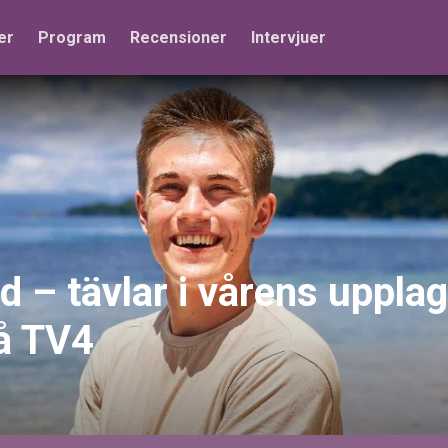
er
Program
Recensioner
Intervjuer
d – tävlar i vårens uppla
å TV4