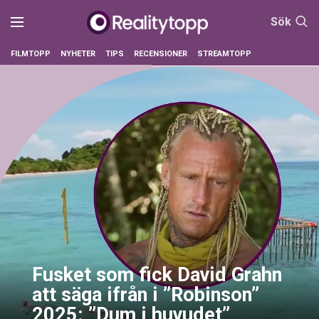
Sök
FILMTOPP
NYHETER
TIPS
RECENSIONER
STREAMTOPP
Fusket som fick David Grahn
att säga ifrån i ”Robinson”
2025: ”Dum i huvudet”