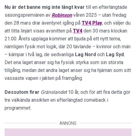
Nu är det banne mig inte långt kvar
till en efterlängtade
säsongspremiären av
Robinson
våren 2025 – utan fredag
den 28 mars drar äventyret igång på
TV4 Play
, och väljer du
att titta linjärt visas avsnitten på
TV4
den 30 mars klockan
21.00. Årets upplaga kommer att bjuda på ett nytt tema,
nämligen fysik mot logik, där 20 tävlande – kvinnor och män
– kämpar i två lag, de sedvanliga
Lag
Nord
och
Lag
Syd
.
Det ena laget anser sig ha fysisk styrka som sin största
tillgång, medan det andra laget anser sig ha hjärnan som sitt
vassaste vapen i jakten på framgång.
Dessutom firar
Gränslandet
10 år, och för att fira detta gör
tre välkända ansikten en efterlängtad comeback i
programmet.
ANNONS