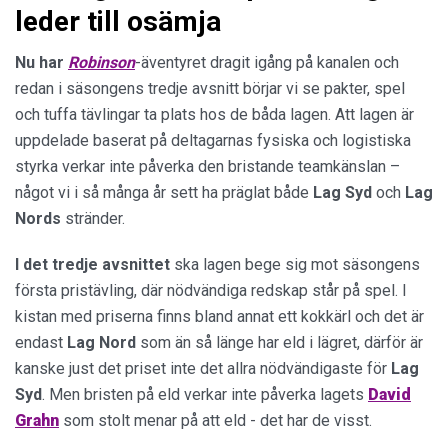
leder till osämja
Nu har
Robinson
-äventyret dragit igång på kanalen och
redan i säsongens tredje avsnitt börjar vi se pakter, spel
och tuffa tävlingar ta plats hos de båda lagen. Att lagen är
uppdelade baserat på deltagarnas fysiska och logistiska
styrka verkar inte påverka den bristande teamkänslan –
något vi i så många år sett ha präglat både
Lag Syd
och
Lag
Nords
stränder.
I det tredje avsnittet
ska lagen bege sig mot säsongens
första pristävling, där nödvändiga redskap står på spel. I
kistan med priserna finns bland annat ett kokkärl och det är
endast
Lag Nord
som än så länge har eld i lägret, därför är
kanske just det priset inte det allra nödvändigaste för
Lag
Syd
. Men bristen på eld verkar inte påverka lagets
David
Grahn
som stolt menar på att eld - det har de visst.