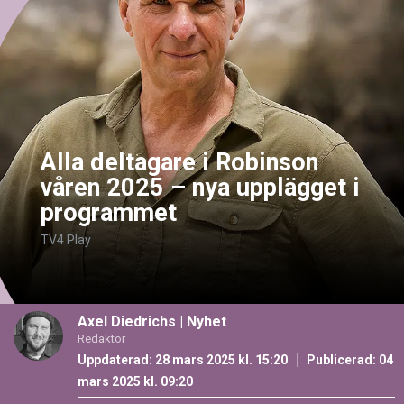
Alla deltagare i Robinson
våren 2025 – nya upplägget i
programmet
TV4 Play
Axel Diedrichs
|
Nyhet
Redaktör
Uppdaterad: 28 mars 2025 kl. 15:20
Publicerad:
04
mars 2025 kl. 09:20