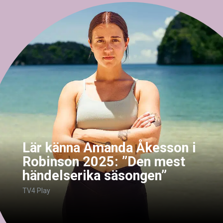
Lär känna Amanda Åkesson i
Robinson 2025: ”Den mest
händelserika säsongen”
TV4 Play