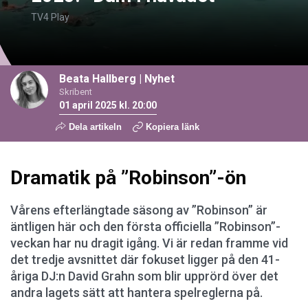
TV4 Play
Beata Hallberg
|
Nyhet
Skribent
01 april 2025 kl. 20:00
Dela artikeln
Kopiera länk
Dramatik på ”Robinson”-ön
Vårens efterlängtade säsong av ”Robinson” är
äntligen här och den första officiella ”Robinson”-
veckan har nu dragit igång. Vi är redan framme vid
det tredje avsnittet där fokuset ligger på den 41-
åriga DJ:n David Grahn som blir upprörd över det
andra lagets sätt att hantera spelreglerna på.