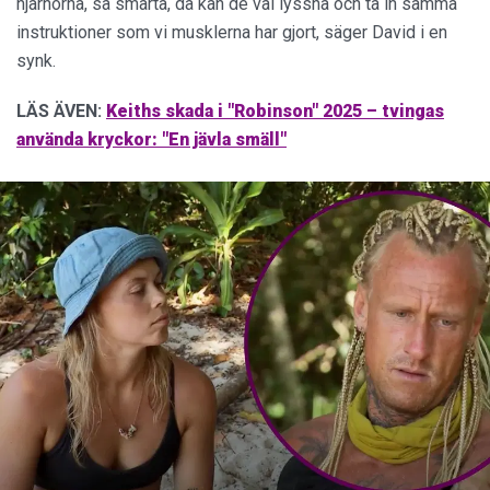
hjärnorna, så smarta, då kan de väl lyssna och ta in samma
instruktioner som vi musklerna har gjort, säger David i en
synk.
LÄS ÄVEN:
Keiths skada i "Robinson" 2025 – tvingas
använda kryckor: "En jävla smäll"