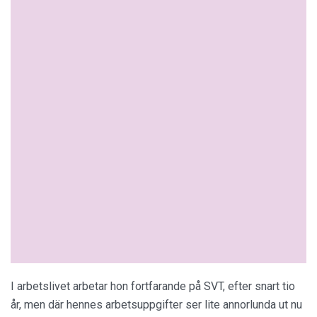
I arbetslivet arbetar hon fortfarande på SVT, efter snart tio
år, men där hennes arbetsuppgifter ser lite annorlunda ut nu