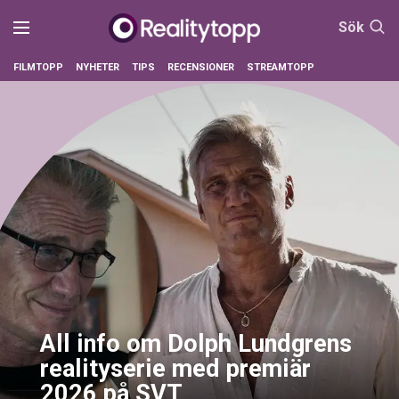
Sök
FILMTOPP
NYHETER
TIPS
RECENSIONER
STREAMTOPP
All info om Dolph Lundgrens
realityserie med premiär
2026 på SVT