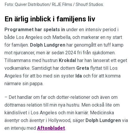
Foto: Quiver Distribution/ RLJE Films / Shout! Studios.
En ärlig inblick i familjens liv
Programmet har spelats in
under en intensiv period i
både Los Angeles och Marbella, och markerar en ny start
för familjen.
Dolph
Lundgren
har genomgått en tuff kamp
mot njurcancer, men är sedan 2024 fri från sjukdomen.
Tillsammans med hustrun
Krokdal
har han lanserat ett eget
vodkamärke. Samtidigt har dottern
Greta
flyttat till Los
Angeles för att bo med sin syster
Ida
och för att komma
närmare sin pappa.
– Det handlar om far och dotter-relationer och även om
döttrarnas relation till min nya hustru. Men också lite om
kändislivet i Los Angeles och min karriär. Medicinska
äventyr och äventyr i Hollywood, säger
Dolph
Lundgren
via
en intervju med
Aftonbladet
.