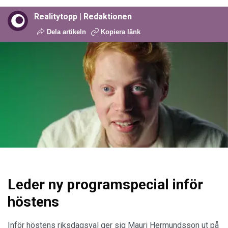
Realitytopp | Redaktionen
Dela artikeln
Kopiera länk
Leder ny programspecial inför
höstens
Inför höstens riksdagsval ger sig Mauri Hermundsson ut på