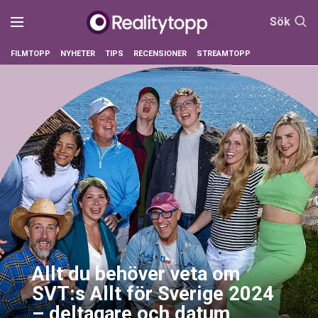
Sök
FILMTOPP
NYHETER
TIPS
RECENSIONER
STREAMTOPP
Allt du behöver veta om
SVT:s Allt för Sverige 2024
– deltagare och datum