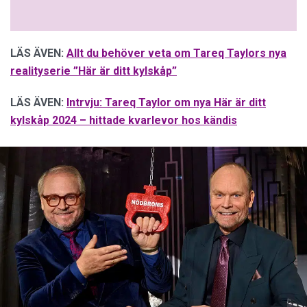
LÄS ÄVEN:
Allt du behöver veta om Tareq Taylors nya
realityserie ”Här är ditt kylskåp”
LÄS ÄVEN:
Intrvju: Tareq Taylor om nya Här är ditt
kylskåp 2024 – hittade kvarlevor hos kändis