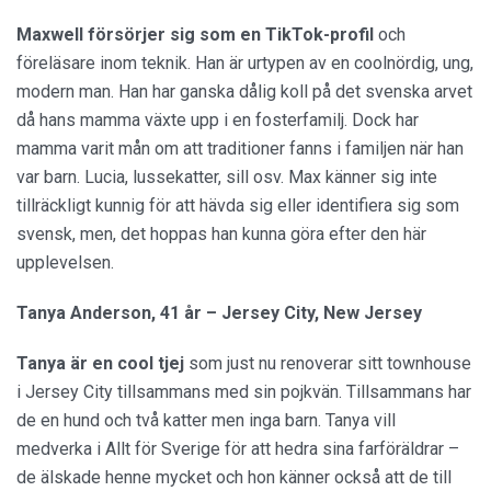
Maxwell försörjer sig som en TikTok-profil
och
föreläsare inom teknik. Han är urtypen av en coolnördig, ung,
modern man. Han har ganska dålig koll på det svenska arvet
då hans mamma växte upp i en fosterfamilj. Dock har
mamma varit mån om att traditioner fanns i familjen när han
var barn. Lucia, lussekatter, sill osv. Max känner sig inte
tillräckligt kunnig för att hävda sig eller identifiera sig som
svensk, men, det hoppas han kunna göra efter den här
upplevelsen.
Tanya Anderson, 41 år – Jersey City, New Jersey
Tanya är en cool
tjej
som just nu renoverar sitt townhouse
i Jersey City tillsammans med sin pojkvän. Tillsammans har
de en hund och två katter men inga barn. Tanya vill
medverka i Allt för Sverige för att hedra sina farföräldrar –
de älskade henne mycket och hon känner också att de till