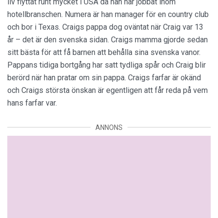
liv flyttat runt mycket i USA då han har jobbat inom
hotellbranschen. Numera är han manager för en country club
och bor i Texas. Craigs pappa dog oväntat när Craig var 13
år – det är den svenska sidan. Craigs mamma gjorde sedan
sitt bästa för att få barnen att behålla sina svenska vanor.
Pappans tidiga bortgång har satt tydliga spår och Craig blir
berörd när han pratar om sin pappa. Craigs farfar är okänd
och Craigs största önskan är egentligen att får reda på vem
hans farfar var.
ANNONS