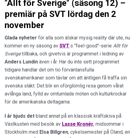
"Allt för Sverige" (säsong 12) –
premiär på SVT lördag den 2
november
Glada nyheter
för alla som älskar mysig reality där ute, nu
kommer en ny säsong av
SVT
:s "feel-good"-serie
Allt för
Sverige
tillbaka, och givetvis är programmet i ledning av
Anders
Lundin
även i år. Har du inte sett programmet
tidigare handlar det om tio förväntansfulla
svenskamerikaner som tävlar om att äntligen få träffa sin
svenska släkt. Det blir en oförglömlig resa genom vårat
avlånga land, fylld av omtumlade möten och kulturkrockar
för de amerikanska deltagarna.
I år bjuds det
bland annat på en klassisk kräftskiva på
Västkusten med besök av
Lasse
Kronér
, midsommar i
Stockholm med
Elsa
Billgren
, cykelsemester på Öland, en