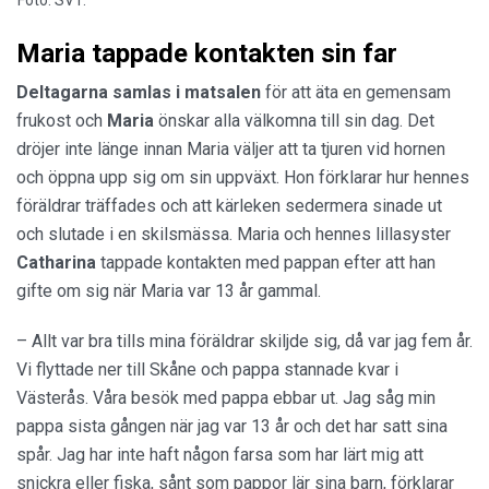
Maria tappade kontakten sin far
Deltagarna samlas i matsalen
för att äta en gemensam
frukost och
Maria
önskar alla välkomna till sin dag. Det
dröjer inte länge innan Maria väljer att ta tjuren vid hornen
och öppna upp sig om sin uppväxt. Hon förklarar hur hennes
föräldrar träffades och att kärleken sedermera sinade ut
och slutade i en skilsmässa. Maria och hennes lillasyster
Catharina
tappade kontakten med pappan efter att han
gifte om sig när Maria var 13 år gammal.
– Allt var bra tills mina föräldrar skiljde sig, då var jag fem år.
Vi flyttade ner till Skåne och pappa stannade kvar i
Västerås. Våra besök med pappa ebbar ut. Jag såg min
pappa sista gången när jag var 13 år och det har satt sina
spår. Jag har inte haft någon farsa som har lärt mig att
snickra eller fiska, sånt som pappor lär sina barn, förklarar