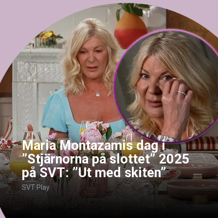
Maria Montazamis dag i
”Stjärnorna på slottet” 2025
på SVT: ”Ut med skiten”
SVT Play