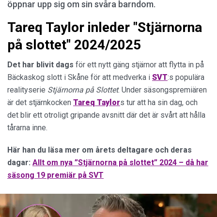
öppnar upp sig om sin svåra barndom.
Tareq Taylor inleder "Stjärnorna
på slottet" 2024/2025
Det har blivit dags
för ett nytt gäng stjärnor att flytta in på
Bäckaskog slott i Skåne för att medverka i
SVT
:s populära
realityserie
Stjärnorna på Slottet
. Under säsongspremiären
är det stjärnkocken
Tareq
Taylor
s tur att ha sin dag, och
det blir ett otroligt gripande avsnitt där det är svårt att hålla
tårarna inne.
Här han du läsa mer om årets deltagare och deras
dagar:
Allt om nya ”Stjärnorna på slottet” 2024 – då har
säsong 19 premiär på SVT