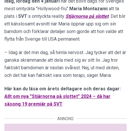
Idag, lördag den 4 januari
har det blivit dags för Sveriges
mest omtyckta "Hollywood-fru"
Maria Montazami
att ta
plats i
SVT
:s omtyckta reality
Stjärnorna på slottet
. Det blir
ett känslosamt avsnitt när Maria öppnar upp sig om sin
barndom och förklarar detaljer som gjorde att hon valde att
flytta från Sverige till USA permanent.
– Idag är det min dag, så himla nervöst. Jag tycker att det är
ganska skrämmande att dela med sig av sitt liv. Jag tror
faktiskt barndomen är nästan svårast. Nej, ut med skiten,
och det här kan faktiskt vara som terapi, säger Maria.
Här kan du läsa om årets deltagare och deras dagar:
Allt om nya ”Stjärnorna på slottet” 2024 – då har
säsong 19 premiär på SVT
ANNONS