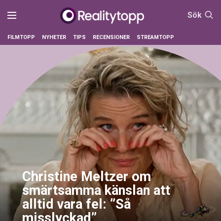
Sök
FILMTOPP
NYHETER
TIPS
RECENSIONER
STREAMTOPP
Christine Meltzer om
smärtsamma känslan att
alltid vara fel: ”Så
misslyckad”