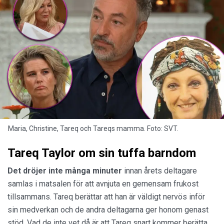
Maria, Christine, Tareq och Tareqs mamma. Foto: SVT.
Tareq Taylor om sin tuffa barndom
Det dröjer inte många minuter
innan årets deltagare
samlas i matsalen för att avnjuta en gemensam frukost
tillsammans. Tareq berättar att han är väldigt nervös inför
sin medverkan och de andra deltagarna ger honom genast
stöd. Vad de inte vet då är att Tareq snart kommer berätta