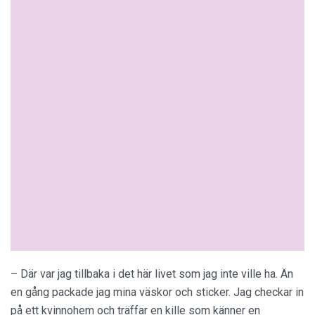
– Där var jag tillbaka i det här livet som jag inte ville ha. Än
en gång packade jag mina väskor och sticker. Jag checkar in
på ett kvinnohem och träffar en kille som känner en