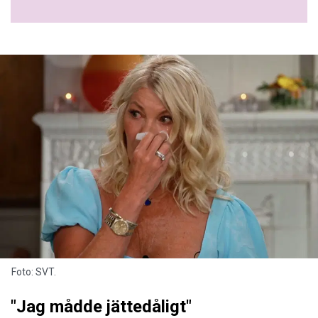
Foto: SVT.
"Jag mådde jättedåligt"