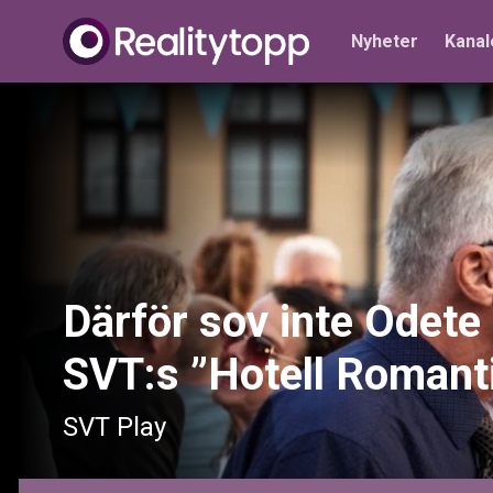
Nyheter
Kanal
Därför sov inte Odete
SVT:s ”Hotell Romant
SVT Play