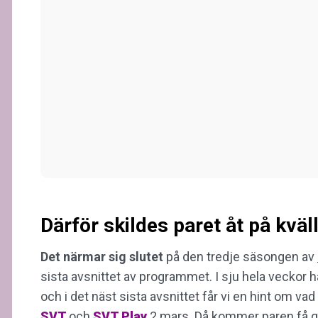
Därför skildes paret åt på kvä
Det närmar sig slutet
på den tredje säsongen av
sista avsnittet av programmet. I sju hela veckor ha
och i det näst sista avsnittet får vi en hint om va
SVT
och
SVT Play
2 mars. Då kommer paren få göra