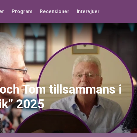
er
Program
Recensioner
Intervjuer
 och Tom tillsammans i
ik” 2025