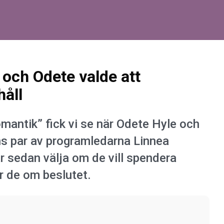
 och Odete valde att
håll
omantik” fick vi se när Odete Hyle och
ens par av programledarna Linnea
 sedan välja om de vill spendera
ar de om beslutet.