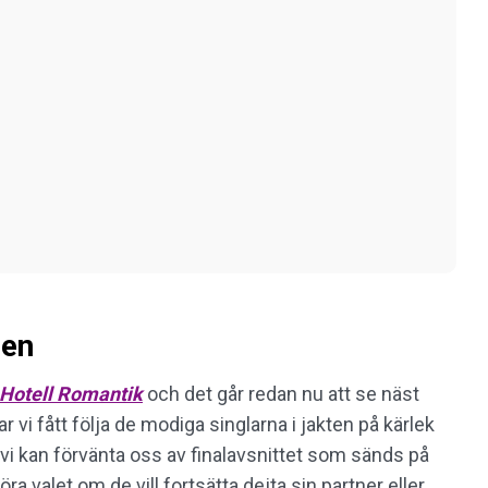
llen
Hotell Romantik
och det går redan nu att se näst
r vi fått följa de modiga singlarna i jakten på kärlek
d vi kan förvänta oss av finalavsnittet som sänds på
 valet om de vill fortsätta dejta sin partner eller