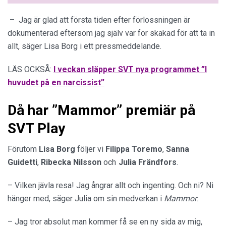
– Jag är glad att första tiden efter förlossningen är
dokumenterad eftersom jag själv var för skakad för att ta in
allt, säger Lisa Borg i ett pressmeddelande.
LÄS OCKSÅ:
I veckan släpper SVT nya programmet ”I
huvudet på en narcissist”
Då har ”Mammor” premiär på
SVT Play
Förutom
Lisa Borg
följer vi
Filippa Toremo
,
Sanna
Guidetti
,
Ribecka Nilsson
och
Julia Frändfors
.
– Vilken jävla resa! Jag ångrar allt och ingenting. Och ni? Ni
hänger med, säger Julia om sin medverkan i
Mammor
.
– Jag tror absolut man kommer få se en ny sida av mig,