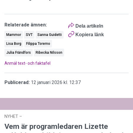
Relaterade ämnen:
Dela artikeln
Kopiera länk
Mammor
SVT
Sanna Guidetti
Lisa Borg
Filippa Toremo
Julia Frändfors
Ribecka Nilsson
Anmäl text- och faktafel
Publicerad:
12 januari 2026 kl. 12:37
NYHET
–
03 augusti 2026 kl. 12:44
Vem är programledaren Lizette