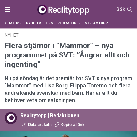
Sök
FILMTOPP
NYHETER
TIPS
RECENSIONER
STREAMTOPP
NYHET
–
12 januari 2026 kl. 12:37
Flera stjärnor i ”Mammor” – nya
programmet på SVT: ”Ångrar allt och
ingenting”
Nu på söndag är det premiär för SVT:s nya program
”Mammor” med Lisa Borg, Filippa Toremo och flera
andra kända svenskar med barn. Här är allt du
behöver veta om satsningen.
Realitytopp | Redaktionen
Dela artikeln
Kopiera länk