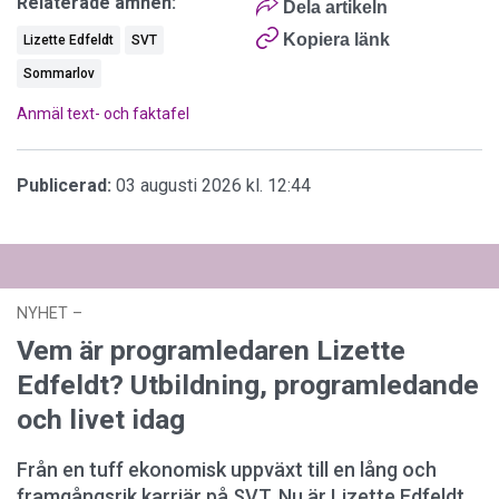
Relaterade ämnen:
Dela artikeln
Kopiera länk
Lizette Edfeldt
SVT
Sommarlov
Anmäl text- och faktafel
Publicerad:
03 augusti 2026 kl. 12:44
NYHET
–
03 augusti 2026 kl. 12:44
Vem är programledaren Lizette
Edfeldt? Utbildning, programledande
och livet idag
Från en tuff ekonomisk uppväxt till en lång och
framgångsrik karriär på SVT. Nu är Lizette Edfeldt