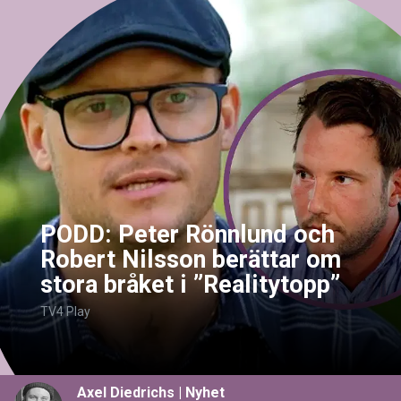
PODD: Peter Rönnlund och
Robert Nilsson berättar om
stora bråket i ”Realitytopp”
TV4 Play
Axel Diedrichs
|
Nyhet