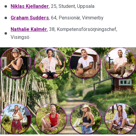
Niklas
Kjellander
, 25, Student, Uppsala
Graham
Sudders
, 64, Pensionär, Vimmerby
Nathalie
Kalmér
, 38, Kompetensförsörjningschef,
Visingsö