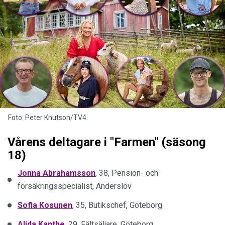
Foto: Peter Knutson/TV4.
Vårens deltagare i "Farmen" (säsong
18)
Jonna Abrahamsson
, 38, Pension- och
försäkringsspecialist, Anderslöv
Sofia
Kosunen
, 35, Butikschef, Göteborg
Alida
Kanthe
, 29, Fältsäljare, Göteborg