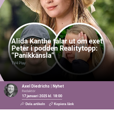
Alida Kanthe talar ut om exet
Peter i podden Realitytopp:
”Panikkänsla”
TV4 Play
Axel Diedrichs
|
Nyhet
Redaktör
17 januari 2025 kl. 18:00
Dela artikeln
Kopiera länk