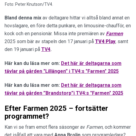
Foto: Peter Knutson/TV4.
Bland denna mix
av deltagare hittar vi alltså bland annat en
hovslagare, en före detta punkare, en limousine-chaufför, en
kock och en pensionär. Missa inte premiären av
Farmen
2025 som bär av stapeln den 17 januari på
TV4
Play
, samt
den 19 januari på
TV4
.
Här kan du läsa mer om:
Det här är deltagarna som
tävlar på gården "Lillängen” i TV4:s "Farmen" 2025
Här kan du läsa mer om:
Det här är deltagarna som
tävlar på gården ”Brandstorp”i TV4:s "Farmen" 2025
Efter Farmen 2025 – fortsätter
programmet?
Kan vi se fram emot flera säsonger av
Farmen
, och kommer
det isåfall att vara med
Anna Brolin
som programledare?