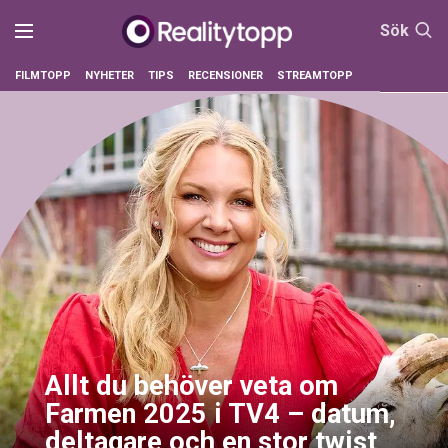
Sök
FILMTOPP
NYHETER
TIPS
RECENSIONER
STREAMTOPP
Allt du behöver veta om
Farmen 2025 i TV4 – datum,
deltagare och en stor twist