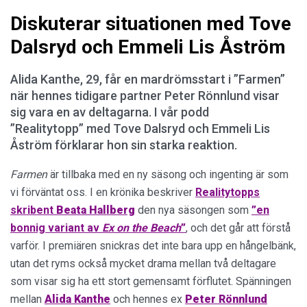
Diskuterar situationen med Tove
Dalsryd och Emmeli Lis Åström
Alida Kanthe, 29, får en mardrömsstart i ”Farmen”
när hennes tidigare partner Peter Rönnlund visar
sig vara en av deltagarna. I vår podd
”Realitytopp” med Tove Dalsryd och Emmeli Lis
Åström förklarar hon sin starka reaktion.
Farmen
är tillbaka med en ny säsong och ingenting är som
vi förväntat oss. I en krönika beskriver
Realitytopps
skribent
Beata Hallberg
den nya säsongen som
”en
bonnig variant av
Ex on the Beach
”
, och det går att förstå
varför. I premiären snickras det inte bara upp en hångelbänk,
utan det ryms också mycket drama mellan två deltagare
som visar sig ha ett stort gemensamt förflutet. Spänningen
mellan
Alida
Kanthe
och hennes ex
Peter Rönnlund