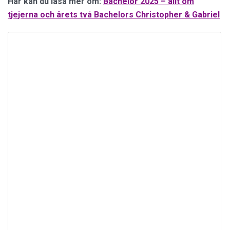
Här kan du läsa mer om:
Bachelor 2025 – allt om
tjejerna och årets två Bachelors Christopher & Gabriel