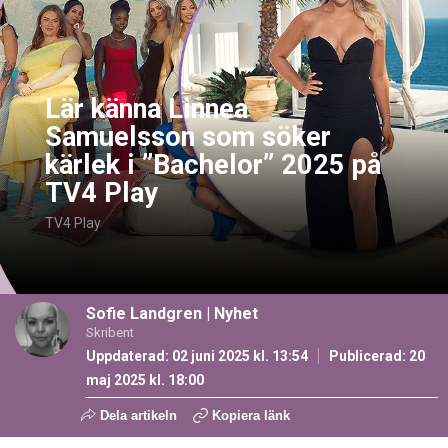
Lär känna Linnea
Samuelsson som söker
kärlek i ”Bachelor” 2025 på
TV4 Play
TV4 Play
Sofie Landgren
|
Nyhet
Skribent
Uppdaterad: 02 juni 2025 kl. 13:54
Publicerad:
20
maj 2025 kl. 18:00
Dela artikeln
Kopiera länk