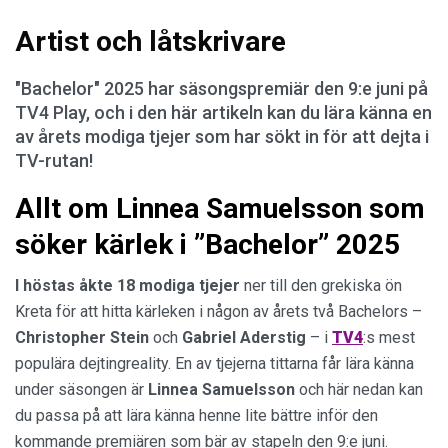
Artist och låtskrivare
"Bachelor" 2025 har säsongspremiär den 9:e juni på
TV4 Play, och i den här artikeln kan du lära känna en
av årets modiga tjejer som har sökt in för att dejta i
TV-rutan!
Allt om Linnea Samuelsson som
söker kärlek i ”Bachelor” 2025
I höstas åkte 18 modiga
tjejer
ner till den grekiska ön
Kreta för att hitta kärleken i någon av årets två Bachelors –
Christopher Stein
och
Gabriel Aderstig
– i
TV4
:s mest
populära dejtingreality. En av tjejerna tittarna får lära känna
under säsongen är
Linnea
Samuelsson
och här nedan kan
du passa på att lära känna henne lite bättre inför den
kommande premiären som bär av stapeln den 9:e juni.