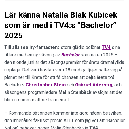
Lär känna Natalia Blak Kubicek
som är med i TV4:s ”Bachelor”
2025
Till alla reality-fantasters
stora glädje belönar
TV4
sina
tittare med en ny säsong av
Bachelor
sommaren 2025 –
den nionde juni är det säsongspremiär för årets dramafyllda
upplaga. Det var i höstas som 18 modiga tjejer satte sig på
planet ner till Kreta för att få chansen att dejta årets två
Bachelors
Christopher
Stein
och
Gabriel
Aderstig
, och
säsongens programledare
Malin
Stenbäck
avslöjar att det
blir en sommar att se fram emot:
– Kommande säsongen kommer inte göra någon besviken,
den innehåller faktiskt precis ALLT som jag vet att "Bachelor
Nation" behöver, säger Malin Stenbäck via
TV4
.