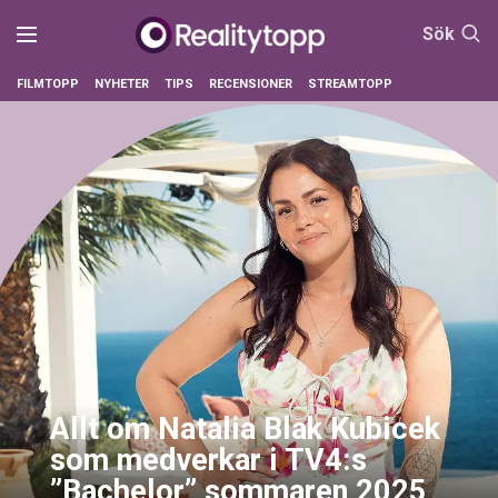
Sök
FILMTOPP
NYHETER
TIPS
RECENSIONER
STREAMTOPP
Allt om Natalia Blak Kubicek
som medverkar i TV4:s
”Bachelor” sommaren 2025