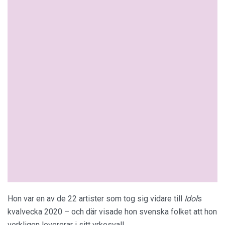
Hon var en av de 22 artister som tog sig vidare till
Idol
s
kvalvecka 2020 – och där visade hon svenska folket att hon
verkligen levererar i sitt yrkesval!