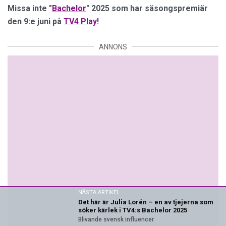
Missa inte "
Bachelor
" 2025 som har säsongspremiär
den 9:e juni på
TV4 Play
!
ANNONS
NÄSTA ARTIKEL
Det här är Julia Lorén – en av tjejerna som
söker kärlek i TV4:s Bachelor 2025
Blivande svensk influencer