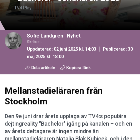
TV4 Play
Sofie Landgren
|
Nyhet
Skribent
Uppdaterad: 02 juni 2025 kl. 14:03
Publicerad:
30
maj 2025 kl. 18:00
Dela artikeln
Kopiera länk
Mellanstadieläraren från
Stockholm
Den 9e juni drar årets upplaga av TV4:s populära
dejtingreality "Bachelor" igång på kanalen – och en
av årets deltagare är ingen mindre än
mellanstadieläraren Natalia Blak Kubicek, och i den