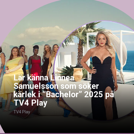
Lär känna Linnea
Samuelsson som söker
kärlek i ”Bachelor” 2025 på
TV4 Play
TV4 Play