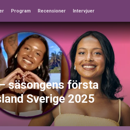
er
Program
Recensioner
Intervjuer
 – säsongens första
sland Sverige 2025