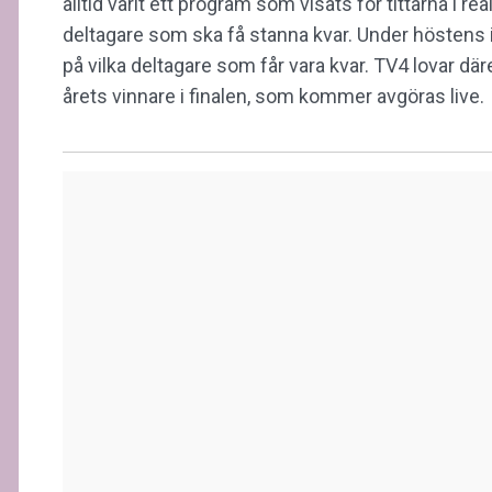
alltid varit ett program som visats för tittarna i rea
deltagare som ska få stanna kvar. Under höstens in
på vilka deltagare som får vara kvar. TV4 lovar dä
årets vinnare i finalen, som kommer avgöras live.