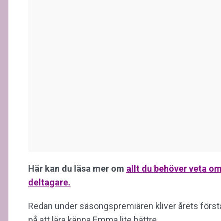
Här kan du läsa mer om
allt du behöver veta o
deltagare.
Redan under säsongspremiären kliver årets första
på att lära känna Emma lite bättre.