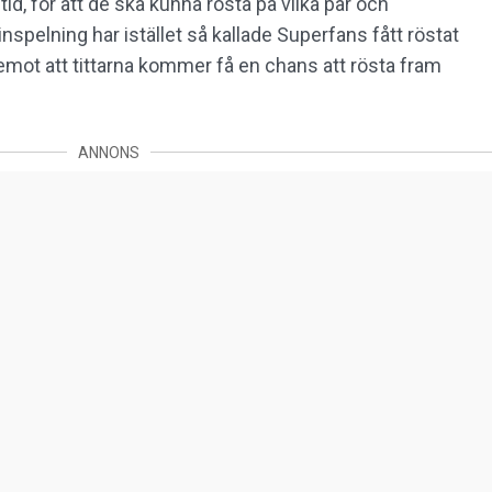
ltid, för att de ska kunna rösta på vilka par och
spelning har istället så kallade Superfans fått röstat
remot att tittarna kommer få en chans att rösta fram
ANNONS