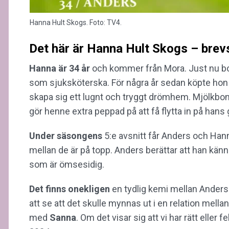
Hanna Hult Skogs. Foto: TV4.
Det här är Hanna Hult Skogs – brevs
Hanna är 34 år
och kommer från Mora. Just nu bor
som sjuksköterska. För några år sedan köpte hon
skapa sig ett lugnt och tryggt drömhem. Mjölkb
gör henne extra peppad på att få flytta in på hans 
Under säsongens
5:e avsnitt får Anders och Han
mellan de är på topp. Anders berättar att han känn
som är ömsesidig.
Det finns onekligen
en tydlig kemi mellan Anders
att se att det skulle mynnas ut i en relation mella
med
Sanna
. Om det visar sig att vi har rätt eller f