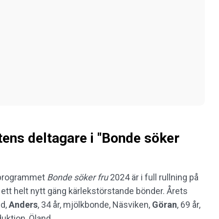
tens deltagare i "Bonde söker
programmet
Bonde söker fru
2024 är i full rullning på
a ett helt nytt gäng kärlekstörstande bönder. Årets
ud,
Anders
, 34 år, mjölkbonde, Näsviken,
Göran
, 69 år,
duktion, Öland.