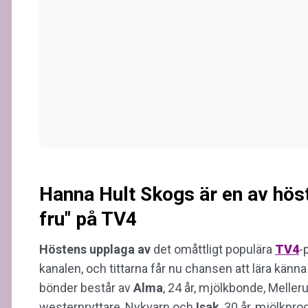
Hanna Hult Skogs är en av hös
fru" på TV4
Höstens upplaga av
det omåttligt populära
TV4
-
kanalen, och tittarna får nu chansen att lära känn
bönder består av
Alma
, 24 år, mjölkbonde, Meller
westernryttare, Nykvarn och
Isak
, 30 år, mjölkpro