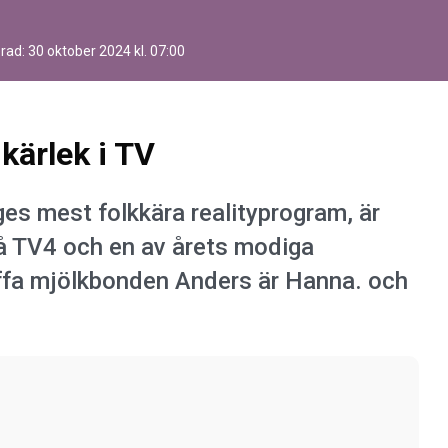
erad:
30 oktober 2024 kl. 07:00
kärlek i TV
ges mest folkkära realityprogram, är
på TV4 och en av årets modiga
räffa mjölkbonden Anders är Hanna. och