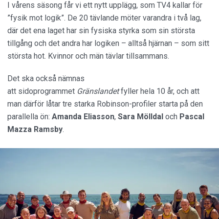
I vårens säsong får vi ett nytt upplägg, som TV4 kallar för
”fysik mot logik”. De 20 tävlande möter varandra i två lag,
där det ena laget har sin fysiska styrka som sin största
tillgång och det andra har logiken – alltså hjärnan – som sitt
största hot. Kvinnor och män tävlar tillsammans.
Det ska också nämnas
att sidoprogrammet
Gränslandet
fyller hela 10 år, och att
man därför låtar tre starka Robinson-profiler starta på den
parallella ön:
Amanda Eliasson
,
Sara Mölldal
och
Pascal
Mazza Ramsby
.