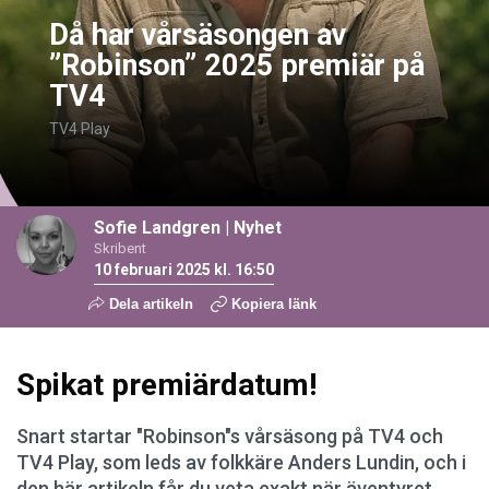
Då har vårsäsongen av
”Robinson” 2025 premiär på
TV4
TV4 Play
Sofie Landgren
|
Nyhet
Skribent
10 februari 2025 kl. 16:50
Dela artikeln
Kopiera länk
Spikat premiärdatum!
Snart startar "Robinson"s vårsäsong på TV4 och
TV4 Play, som leds av folkkäre Anders Lundin, och i
den här artikeln får du veta exakt när äventyret