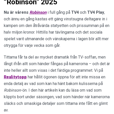
”Robinson” 2025
Nu är vårens
Robinson
i full gång på
TV4
och
TV4 Play
,
och ännu en gång kastas ett gäng vinstsugna deltagare in i
kampen om den åtråvärda statyetten och prissumman på en
halv miljon kronor. Hittills har tävlingarna och det sociala
spelet varit utmanande och vänskaperna i lagen blir allt mer
otrygga för varje vecka som går.
Tittarna får ta del av mycket dramatik från TV-soffan, men
långt ifrån allt som händer fångas på kamerorna – och det är
inte heller allt som visas i det färdiga programmet. Vi på
Realitytopp
har hållit ögonen öppna för att inte missa en
enda detalj av vad som kan ha hänt bakom kulisserna på
Robinson
-ön. I den här artikeln kan du läsa om vad som
klippts bort under säsongen, vad som händer när kamerorna
släcks och smaskiga detaljer som tittarna inte fått en glimt
av.