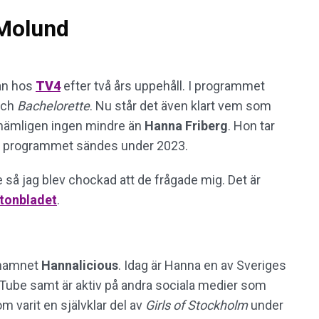
 Molund
an hos
TV4
efter två års uppehåll. I programmet
ch
Bachelorette
. Nu står det även klart vem som
nämligen ingen mindre än
Hanna Friberg
. Hon tar
t programmet sändes under 2023.
e så jag blev chockad att de frågade mig. Det är
tonbladet
.
 namnet
Hannalicious
. Idag är Hanna en av Sveriges
Tube samt är aktiv på andra sociala medier som
 varit en självklar del av
Girls of Stockholm
under