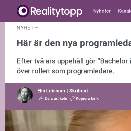
Nyheter
Kanal
NYHET
–
29 maj 2026 kl. 11:11
Här är den nya programleda
Efter två års uppehåll gör “Bachelor
över rollen som programledare.
Elin Leissner | Skribent
Dela artikeln
Kopiera länk